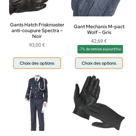
Gants Hatch Friskmaster
Gant Mechanix M-pact
anti-coupure Spectra –
Wolf – Gris
Noir
42,69
€
93,00
€
-7% de remise aujourd'hui
Choix des options
Choix des options