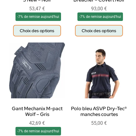
53,47
€
93,00
€
-7% de remise aujourd'hui
-7% de remise aujourd'hui
Choix des options
Choix des options
Gant Mechanix M-pact
Polo bleu ASVP Dry-Tec®
Wolf – Gris
manches courtes
42,69
€
55,00
€
-7% de remise aujourd'hui