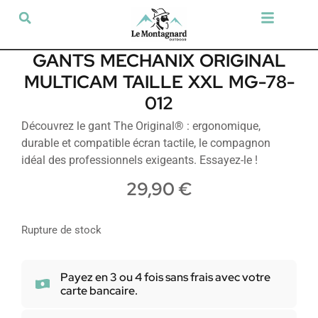
Tir sportif & Loisir
Airsoft & Paintball
Vêtements & Chaussures
Défense & Sécurité
Outdoor & Loisirs
Chien de chasse
Militaria & Tactique
GANTS MECHANIX ORIGINAL
MULTICAM TAILLE XXL MG-78-
012
Découvrez le gant The Original® : ergonomique,
durable et compatible écran tactile, le compagnon
idéal des professionnels exigeants. Essayez-le !
29,90
€
Rupture de stock
Payez en 3 ou 4 fois sans frais avec votre
carte bancaire.