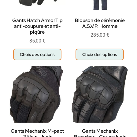
Gants Hatch ArmorTip
Blouson de cérémonie
anti-coupure et anti-
A.S.V.P. Homme
piqûre
285,00
€
85,00
€
Choix des options
Choix des options
Gants Mechanix M-pact
Gants Mechanix
3 New – Noir
Breacher – Covert Noir