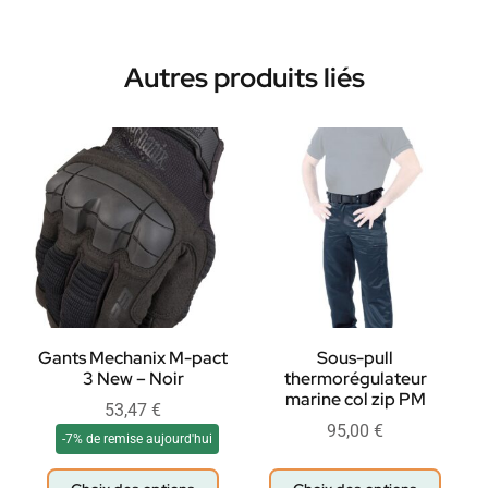
Autres produits liés
Gants Mechanix M-pact
Sous-pull
3 New – Noir
thermorégulateur
marine col zip PM
53,47
€
95,00
€
-7% de remise aujourd'hui