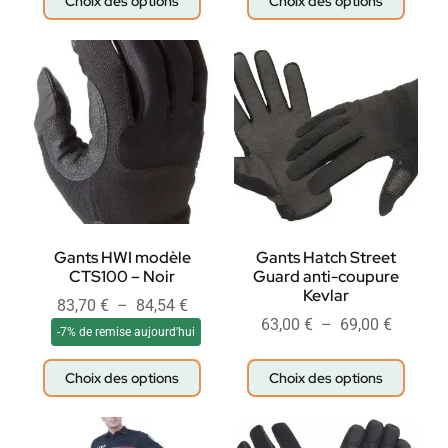
Choix des options
Choix des options
Gants HWI modèle
Gants Hatch Street
CTS100 – Noir
Guard anti-coupure
Kevlar
83,70
€
–
84,54
€
63,00
€
–
69,00
€
-7% de remise aujourd'hui
Choix des options
Choix des options