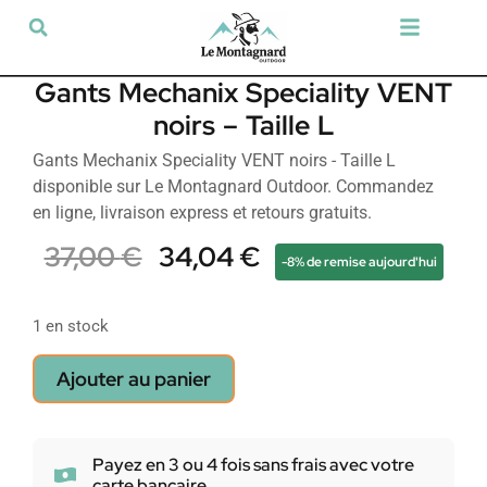
Tir sportif & Loisir
Airsoft & Paintball
Vêtements & Chaussures
Défense & Sécurité
Outdoor & Loisirs
Chien de chasse
Militaria & Tactique
Gants Mechanix Speciality VENT
noirs – Taille L
Gants Mechanix Speciality VENT noirs - Taille L
disponible sur Le Montagnard Outdoor. Commandez
en ligne, livraison express et retours gratuits.
37,00
€
34,04
€
-8% de remise aujourd'hui
1 en stock
Ajouter au panier
Payez en 3 ou 4 fois sans frais avec votre
carte bancaire.