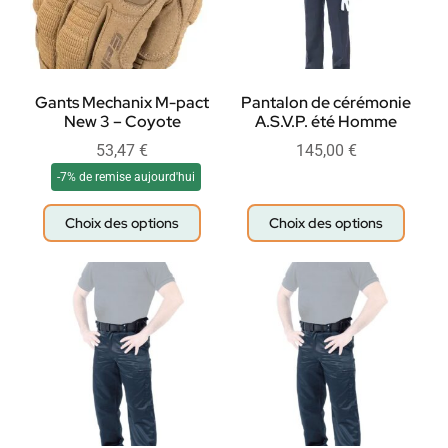
Gants Mechanix M-pact
Pantalon de cérémonie
New 3 – Coyote
A.S.V.P. été Homme
53,47
€
145,00
€
-7% de remise aujourd'hui
Choix des options
Choix des options