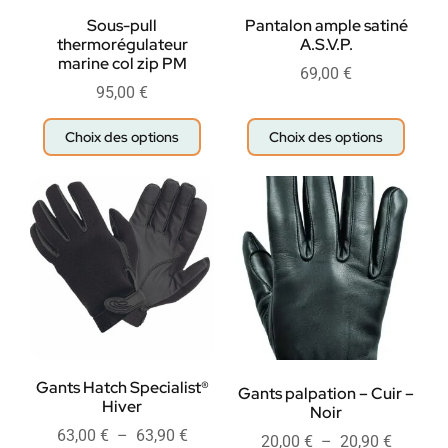
Sous-pull
Pantalon ample satiné
thermorégulateur
A.S.V.P.
marine col zip PM
69,00
€
95,00
€
Choix des options
Choix des options
Gants Hatch Specialist®
Gants palpation – Cuir –
Hiver
Noir
63,00
€
–
63,90
€
20,00
€
–
20,90
€