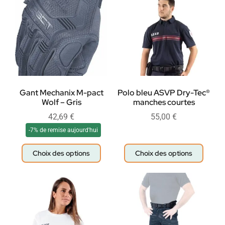
Gant Mechanix M-pact
Polo bleu ASVP Dry-Tec®
Wolf – Gris
manches courtes
42,69
€
55,00
€
-7% de remise aujourd'hui
Choix des options
Choix des options