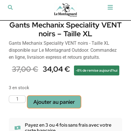
Tir sportif & Loisir
Airsoft & Paintball
Vêtements & Chaussures
Défense & Sécurité
Outdoor & Loisirs
Chien de chasse
Militaria & Tactique
Gants Mechanix Speciality VENT
noirs – Taille XL
Gants Mechanix Speciality VENT noirs - Taille XL
disponible sur Le Montagnard Outdoor. Commandez
en ligne, livraison express et retours gratuits.
37,00
€
34,04
€
-8% de remise aujourd'hui
3 en stock
Ajouter au panier
Payez en 3 ou 4 fois sans frais avec votre
carte bancaire.