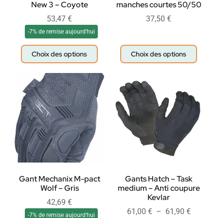
New 3 – Coyote
manches courtes 50/50
53,47
€
37,50
€
-7% de remise aujourd'hui
Choix des options
Choix des options
Gant Mechanix M-pact
Gants Hatch – Task
Wolf – Gris
medium – Anti coupure
Kevlar
42,69
€
61,00
€
–
61,90
€
-7% de remise aujourd'hui