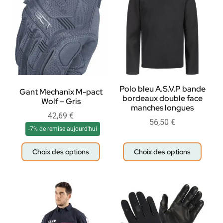
Polo bleu A.S.V.P bande
Gant Mechanix M-pact
bordeaux double face
Wolf – Gris
manches longues
42,69
€
56,50
€
-7% de remise aujourd'hui
Choix des options
Choix des options