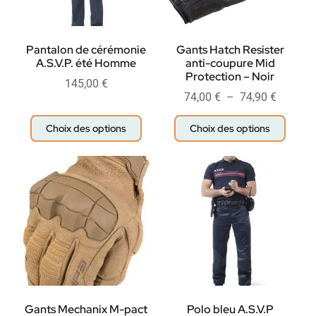
Pantalon de cérémonie
Gants Hatch Resister
A.S.V.P. été Homme
anti-coupure Mid
Protection – Noir
145,00
€
74,00
€
–
74,90
€
Choix des options
Choix des options
Gants Mechanix M-pact
Polo bleu A.S.V.P