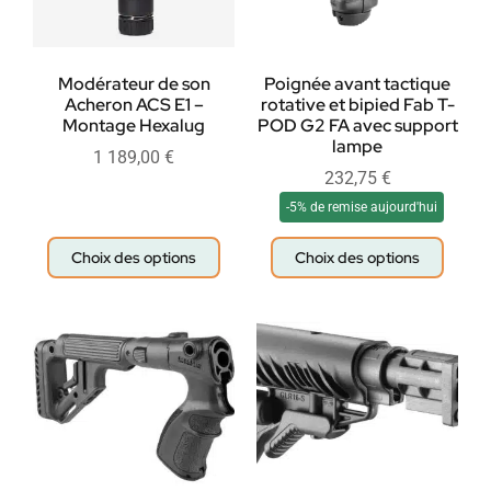
Modérateur de son
Poignée avant tactique
Acheron ACS E1 –
rotative et bipied Fab T-
Montage Hexalug
POD G2 FA avec support
lampe
1 189,00
€
232,75
€
-5% de remise aujourd'hui
Choix des options
Choix des options