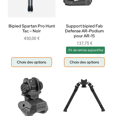
Bipied Spartan Pro Hunt
Support bipied Fab
Tac – Noir
Defense AR-Podium
pour AR-15
450,00
€
137,75
€
-5% de remise aujourd'hui
Choix des options
Choix des options