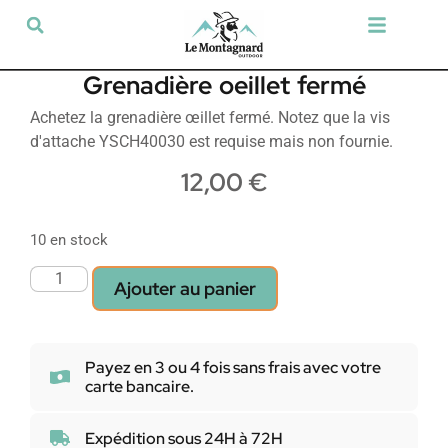
Tir sportif & Loisir
Airsoft & Paintball
Vêtements & Chaussures
Défense & Sécurité
Outdoor & Loisirs
Chien de chasse
Militaria & Tactique
Grenadière oeillet fermé
Achetez la grenadière œillet fermé. Notez que la vis
d'attache YSCH40030 est requise mais non fournie.
12,00
€
10 en stock
Ajouter au panier
Payez en 3 ou 4 fois sans frais avec votre
carte bancaire.
Expédition sous 24H à 72H