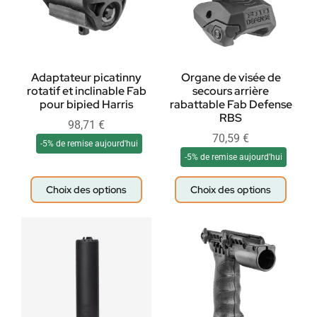
Adaptateur picatinny
Organe de visée de
rotatif et inclinable Fab
secours arrière
pour bipied Harris
rabattable Fab Defense
RBS
98,71
€
70,59
€
-5% de remise aujourd'hui
-5% de remise aujourd'hui
Choix des options
Choix des options