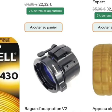
Expert
24,00
€
22,32
€
35,00
€
32
-7% de remise aujourd'hui
-7% de remi
Ajouter au panier
Ajouter 
Bague d’adaptation V2
Appeau oi