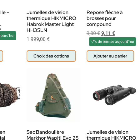
le –
Jumelles de vision
Repose flèche à
thermique HIKMICRO
brosses pour
Habrok Master Light
compound
€
HH35LN
9,80
€
9,11
€
jourd'hui
1 999,00
€
-7% de remise aujourd'hui
Choix des options
Ajouter au panier
 en
Sac Bandoulière
Jumelles de vision
ial
Markhor Wapiti Evo 25
thermique HIKMICRO