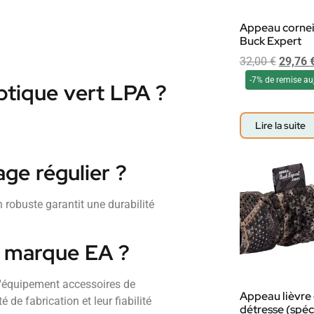
Appeau corneil
Buck Expert
32,00
€
29,76
-7% de remise au
ptique vert LPA ?
Lire la suite
age régulier ?
 robuste garantit une durabilité
s marque EA ?
'équipement accessoires de
Appeau lièvre
de fabrication et leur fiabilité
détresse (spéc