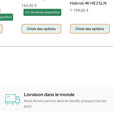
Habrok 4K HE25LN
164,50
€
€
1 199,00
€
-6% de remise aujourd'hui
jourd'hui
Choix des options
Choix des options
Livraison dans le monde
Nous livrons partout dans le monde, presque tous les
pays.