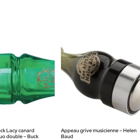
ck Lacy canard
Appeau grive musicienne – Helen
uo double – Buck
Baud