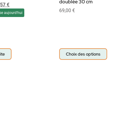
doublée 30 cm
,57
€
69,00
€
se aujourd'hui
ite
Choix des options