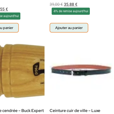
39,00
€
35,88
€
,55
€
-8% de remise aujourd'hui
se aujourd'hui
au panier
Ajouter au panier
e cendrée – Buck Expert
Ceinture cuir de ville – Luxe