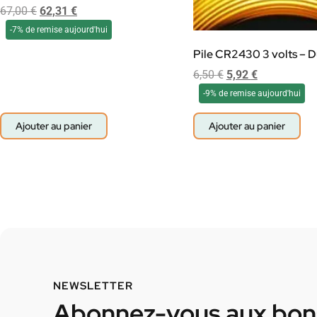
67,00
€
62,31
€
-7% de remise aujourd'hui
Pile CR2430 3 volts – D
6,50
€
5,92
€
-9% de remise aujourd'hui
Ajouter au panier
Ajouter au panier
NEWSLETTER
Abonnez-vous aux bons