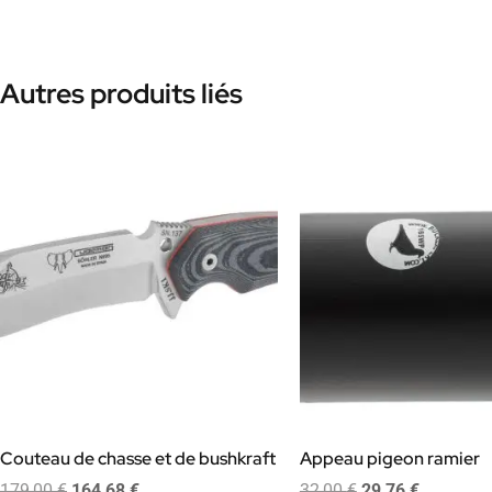
Autres produits liés
Couteau de chasse et de bushkraft
Appeau pigeon ramier
179,00
€
164,68
€
32,00
€
29,76
€