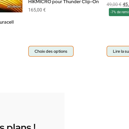
HIKMICRO pour Thunder Clip-On
49,00
€
45
165,00
€
-7% de remi
uracell
Choix des options
Lire la su
 plans !