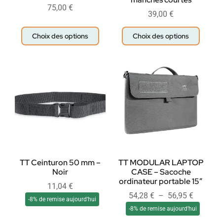
75,00
€
39,00
€
Choix des options
Choix des options
TT Ceinturon 50 mm –
TT MODULAR LAPTOP
Noir
CASE – Sacoche
ordinateur portable 15″
11,04
€
54,28
€
–
56,95
€
-8% de remise aujourd'hui
-8% de remise aujourd'hui