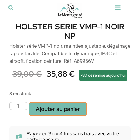
Tir sportif & Loisir
Airsoft & Paintball
Vêtements & Chaussures
Défense & Sécurité
Outdoor & Loisirs
Chien de chasse
Militaria & Tactique
HOLSTER SERIE VMP-1 NOIR
NP
Holster série VMP-1 noir, maintien ajustable, dégainage
rapide facilité. Compatible tir dynamique, IPSC et
airsoft, fixation ceinture. Réf. A69956V.
39,00
€
35,88
€
-8% de remise aujourd'hui
3 en stock
Ajouter au panier
Payez en 3 ou 4 fois sans frais avec votre
carte bancaire.