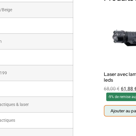
n/Beige
m
.199
Laser avec la
leds
68,00
€
61,88
-9% de remise au
ctiques & laser
Ajouter au pa
actiques