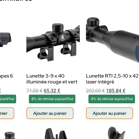
mpes 6
Lunette 3-9 x 40
Lunette RTI 2,5-10 x 42
illuminée rouge et vert
laser intégré
€
71,00
€
65,32
€
202,00
€
185,84
€
jourd'hui
-8% de remise aujourd'hui
-8% de remise aujourd'hui
nier
Ajouter au panier
Ajouter au panier