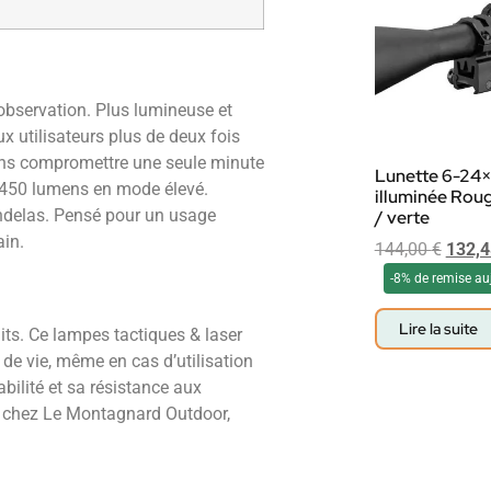
, observation. Plus lumineuse et
 utilisateurs plus de deux fois
 sans compromettre une seule minute
Lunette 6-24
. 450 lumens en mode élevé.
illuminée Roug
andelas. Pensé pour un usage
/ verte
ain.
144,00
€
132,
-8% de remise au
Lire la suite
its. Ce lampes tactiques & laser
de vie, même en cas d’utilisation
bilité et sa résistance aux
le chez Le Montagnard Outdoor,