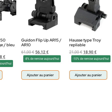
×50
Guidon Flip Up AR15 /
Hausse type Troy
e / bleu
AR10
repliable
61,00
€
56,12
€
21,00
€
18,90
€
48
€
-8% de remise aujourd'hui
-10% de remise aujourd'hui
jourd'hui
Ajouter au panier
Ajouter au panier