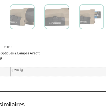
IF71011
Optiques & Lampes Airsoft
CE
0,195 kg
similaires