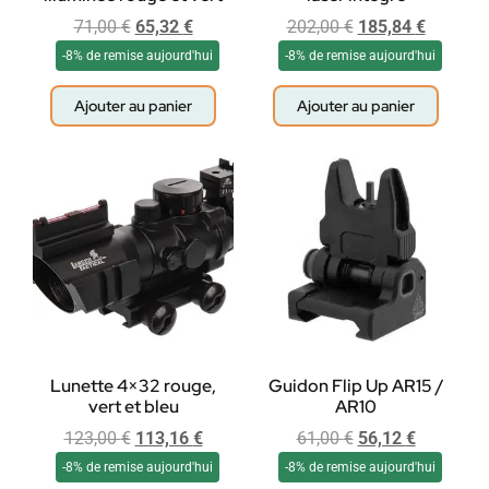
71,00
€
65,32
€
202,00
€
185,84
€
-8% de remise aujourd'hui
-8% de remise aujourd'hui
Ajouter au panier
Ajouter au panier
Lunette 4×32 rouge,
Guidon Flip Up AR15 /
vert et bleu
AR10
123,00
€
113,16
€
61,00
€
56,12
€
-8% de remise aujourd'hui
-8% de remise aujourd'hui