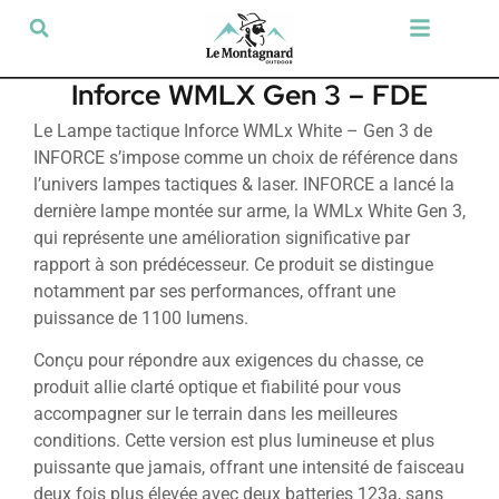
Tir sportif & Loisir
Airsoft & Paintball
Vêtements & Chaussures
Défense & Sécurité
Outdoor & Loisirs
Chien de chasse
Militaria & Tactique
Inforce WMLX Gen 3 – FDE
Le Lampe tactique Inforce WMLx White – Gen 3 de
INFORCE s’impose comme un choix de référence dans
l’univers lampes tactiques & laser. INFORCE a lancé la
dernière lampe montée sur arme, la WMLx White Gen 3,
qui représente une amélioration significative par
rapport à son prédécesseur. Ce produit se distingue
notamment par ses performances, offrant une
puissance de 1100 lumens.
Conçu pour répondre aux exigences du chasse, ce
produit allie clarté optique et fiabilité pour vous
accompagner sur le terrain dans les meilleures
conditions. Cette version est plus lumineuse et plus
puissante que jamais, offrant une intensité de faisceau
deux fois plus élevée avec deux batteries 123a, sans