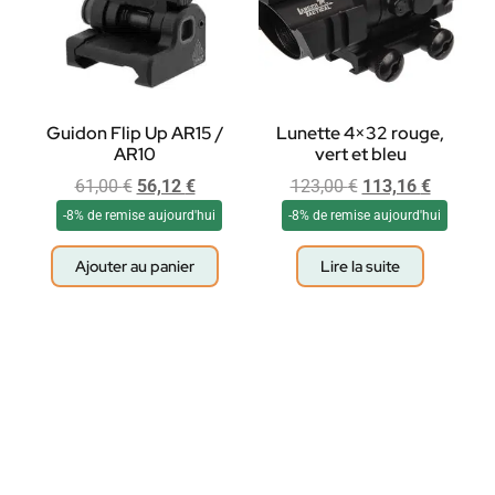
Guidon Flip Up AR15 /
Lunette 4×32 rouge,
AR10
vert et bleu
61,00
€
56,12
€
123,00
€
113,16
€
-8% de remise aujourd'hui
-8% de remise aujourd'hui
Ajouter au panier
Lire la suite