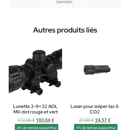
bancaire.
Autres produits liés
Lunette 3-9×32 AOL
Laser pour sniper tac 6
Mil-dot rouge et vert
CO2
112,00
€
103,04
€
27,00
€
24,57
€
-8% de remise aujourd'hui
-9% de remise aujourd'hui