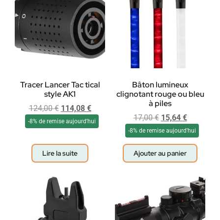
Tracer Lancer Tac tical
Bâton lumineux
style AK1
clignotant rouge ou bleu
à piles
124,00
€
114,08
€
17,00
€
15,64
€
-8% de remise aujourd'hui
-8% de remise aujourd'hui
Lire la suite
Ajouter au panier