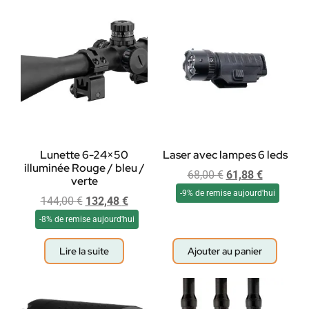
Lunette 6-24×50
Laser avec lampes 6 leds
illuminée Rouge / bleu /
68,00
€
61,88
€
verte
-9% de remise aujourd'hui
144,00
€
132,48
€
-8% de remise aujourd'hui
Lire la suite
Ajouter au panier