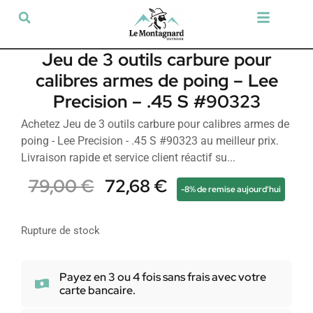
Tir sportif & Loisir
Airsoft & Paintball
Vêtements & Chaussures
Défense & Sécurité
Outdoor & Loisirs
Chien de chasse
Militaria & Tactique
Jeu de 3 outils carbure pour
calibres armes de poing – Lee
Precision – .45 S #90323
Achetez Jeu de 3 outils carbure pour calibres armes de
poing - Lee Precision - .45 S #90323 au meilleur prix.
Livraison rapide et service client réactif su...
79,00
€
72,68
€
-8% de remise aujourd'hui
Rupture de stock
Payez en 3 ou 4 fois sans frais avec votre
carte bancaire.