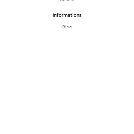
Informations
Blog
FAQ
Protection acheteur
Paiement sécurisé
Retours & remboursements
CGV
Politique de confidentialité
Mentions légales
© Copyright 2025,
Agence Apresta