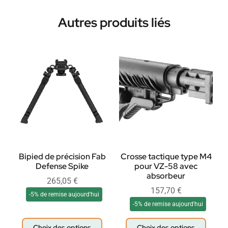
Autres produits liés
Bipied de précision Fab
Crosse tactique type M4
Defense Spike
pour VZ-58 avec
absorbeur
265,05
€
157,70
€
-5% de remise aujourd'hui
-5% de remise aujourd'hui
Choix des options
Choix des options