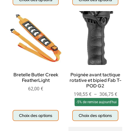
Bretelle Butler Creek
Poignée avant tactique
FeatherLight
rotative et bipied Fab T-
POD G2
62,00
€
198,55
€
–
306,75
€
-5% de remise aujourd'hui
Choix des options
Choix des options