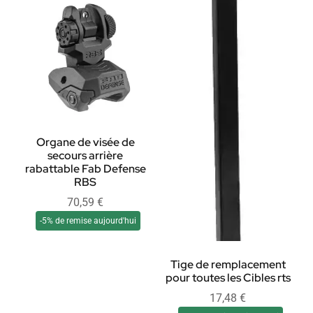
Organe de visée de
secours arrière
rabattable Fab Defense
RBS
70,59
€
-5% de remise aujourd'hui
Tige de remplacement
pour toutes les Cibles rts
17,48
€