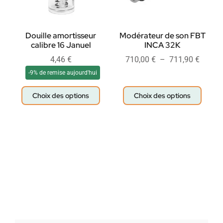
Douille amortisseur
Modérateur de son FBT
calibre 16 Januel
INCA 32K
4,46
€
710,00
€
–
711,90
€
-9% de remise aujourd'hui
Choix des options
Choix des options