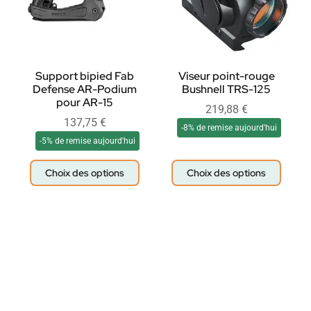
Support bipied Fab
Viseur point-rouge
Defense AR-Podium
Bushnell TRS-125
pour AR-15
219,88
€
137,75
€
-8% de remise aujourd'hui
-5% de remise aujourd'hui
Choix des options
Choix des options