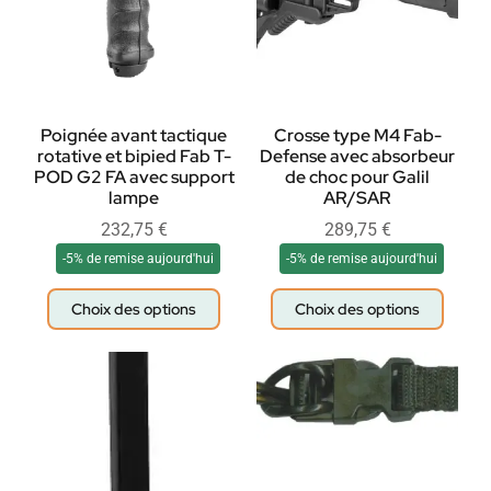
Poignée avant tactique
Crosse type M4 Fab-
rotative et bipied Fab T-
Defense avec absorbeur
POD G2 FA avec support
de choc pour Galil
lampe
AR/SAR
232,75
€
289,75
€
-5% de remise aujourd'hui
-5% de remise aujourd'hui
Choix des options
Choix des options