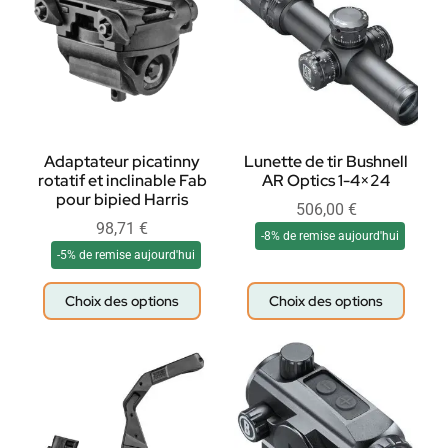
Adaptateur picatinny
Lunette de tir Bushnell
rotatif et inclinable Fab
AR Optics 1-4×24
pour bipied Harris
506,00
€
98,71
€
-8% de remise aujourd'hui
-5% de remise aujourd'hui
Choix des options
Choix des options