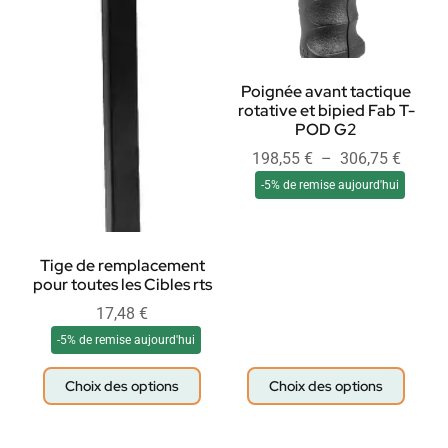
Poignée avant tactique
rotative et bipied Fab T-
POD G2
198,55
€
–
306,75
€
-5% de remise aujourd'hui
Tige de remplacement
pour toutes les Cibles rts
17,48
€
-5% de remise aujourd'hui
Choix des options
Choix des options