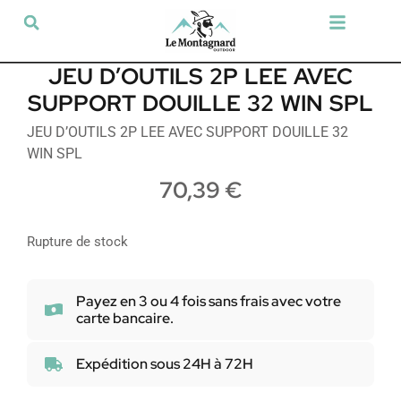
Tir sportif & Loisir
Airsoft & Paintball
Vêtements & Chaussures
Défense & Sécurité
Outdoor & Loisirs
Chien de chasse
Militaria & Tactique
JEU D’OUTILS 2P LEE AVEC
SUPPORT DOUILLE 32 WIN SPL
JEU D’OUTILS 2P LEE AVEC SUPPORT DOUILLE 32
WIN SPL
70,39
€
Rupture de stock
Payez en 3 ou 4 fois sans frais avec votre
carte bancaire.
Expédition sous 24H à 72H