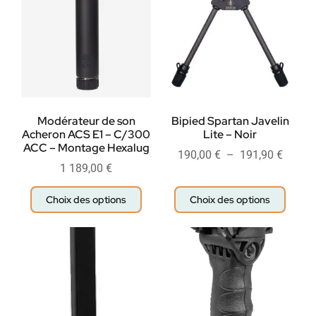
Modérateur de son
Bipied Spartan Javelin
Acheron ACS E1 – C/300
Lite – Noir
ACC – Montage Hexalug
190,00
€
–
191,90
€
1 189,00
€
Choix des options
Choix des options