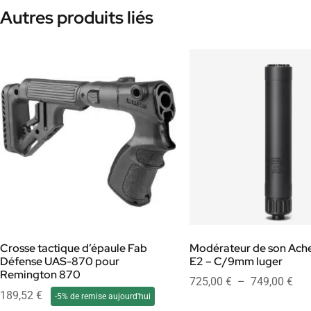
Autres produits liés
Crosse tactique d’épaule Fab
Modérateur de son Ach
Défense UAS-870 pour
E2 – C/9mm luger
Remington 870
725,00
€
–
749,00
€
189,52
€
-5% de remise aujourd'hui