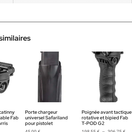
similaires
catinny
Porte chargeur
Poignée avant tactique
inable Fab
universel Safariland
rotative et bipied Fab
rris
pour pistolet
T-POD G2
45,00
€
198,55
€
–
306,75
€