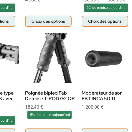
jourd'hui
-5% de remise aujourd'hui
tions
Choix des options
Choix des options
ue type
Poignée bipied Fab
Modérateur de son
8 avec
Defense T-POD G2 QR
FBT INCA 50 TI
182,40
€
1 200,00
€
-5% de remise aujourd'hui
jourd'hui