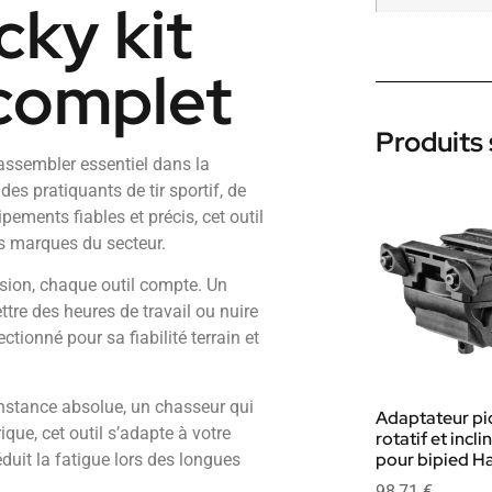
cky kit
 complet
Produits 
assembler essentiel dans la
es pratiquants de tir sportif, de
ments fiables et précis, cet outil
res marques du secteur.
ision, chaque outil compte. Un
e des heures de travail ou nuire
ctionné pour sa fiabilité terrain et
nstance absolue, un chasseur qui
Adaptateur pi
que, cet outil s’adapte à votre
rotatif et incl
pour bipied Ha
duit la fatigue lors des longues
98,71
€