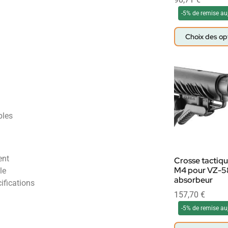
-5% de remise au
Choix des op
bles
ent
Crosse tactiq
M4 pour VZ-5
le
absorbeur
ifications
157,70
€
-5% de remise au