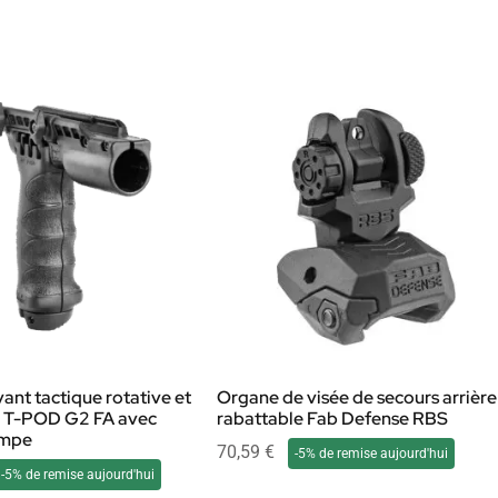
ant tactique rotative et
Organe de visée de secours arrière
b T-POD G2 FA avec
rabattable Fab Defense RBS
ampe
70,59
€
-5% de remise aujourd'hui
-5% de remise aujourd'hui