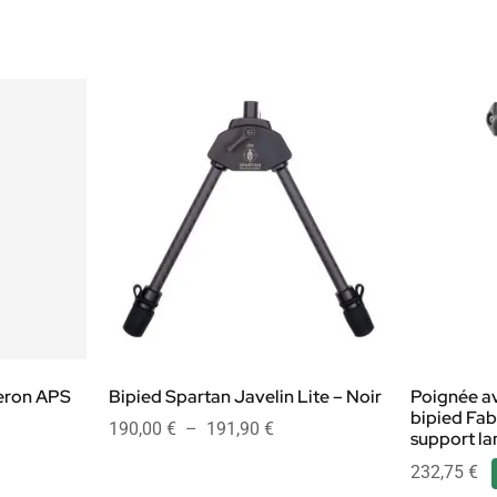
eron APS
Bipied Spartan Javelin Lite – Noir
Poignée av
bipied Fa
190,00
€
–
191,90
€
support l
232,75
€