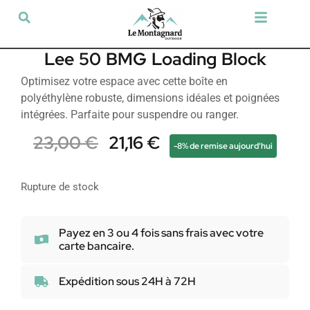
Tir sportif & Loisir
Airsoft & Paintball
Vêtements & Chaussures
Défense & Sécurité
Outdoor & Loisirs
Chien de chasse
Militaria & Tactique
Lee 50 BMG Loading Block
Optimisez votre espace avec cette boîte en
polyéthylène robuste, dimensions idéales et poignées
intégrées. Parfaite pour suspendre ou ranger.
23,00
€
21,16
€
-8% de remise aujourd'hui
Rupture de stock
Payez en 3 ou 4 fois sans frais avec votre
carte bancaire.
Expédition sous 24H à 72H