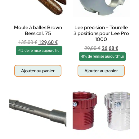
Moule à balles Brown
Lee precision – Tourelle
Bess cal. 75
3 positions pour Lee Pro
1000
135,00
€
129,60
€
29,00
€
26,68
€
-4% de remise aujourd'hui
-8% de remise aujourd'hui
Ajouter au panier
Ajouter au panier