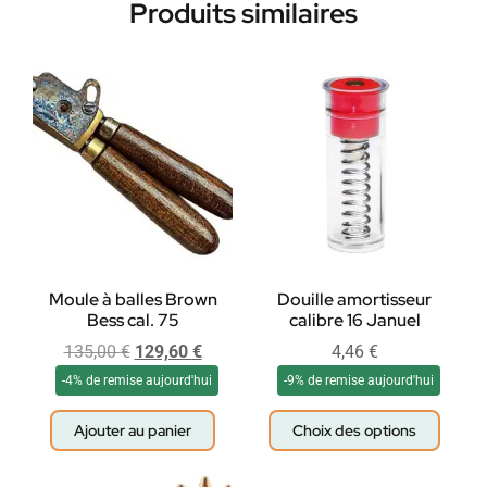
Produits similaires
Moule à balles Brown
Douille amortisseur
Bess cal. 75
calibre 16 Januel
135,00
€
129,60
€
4,46
€
-4% de remise aujourd'hui
-9% de remise aujourd'hui
Ajouter au panier
Choix des options