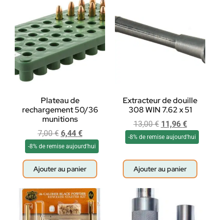
Plateau de
Extracteur de douille
rechargement 50/36
308 WIN 7.62 x 51
munitions
13,00
€
11,96
€
7,00
€
6,44
€
-8% de remise aujourd'hui
-8% de remise aujourd'hui
Ajouter au panier
Ajouter au panier