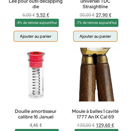
Lee pour outil decapping
universel TDC
die
Straightline
6,00
€
5,52
€
30,00
€
27,90
€
-8% de remise aujourd'hui
-7% de remise aujourd'hui
Ajouter au panier
Ajouter au panier
Douille amortisseur
Moule à balles 1 cavité
calibre 16 Januel
1777 An IX Cal 69
4,46
€
135,00
€
129,60
€