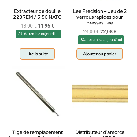
Extracteur de douille
Lee Precision – Jeu de 2
223REM / 5.56 NATO
verrous rapides pour
presses Lee
13,00
€
11,96
€
24,00
€
22,08
€
-8% de remise aujourd'hui
-8% de remise aujourd'hui
Lire la suite
Ajouter au panier
Tige de remplacement
Distributeur d’amorce