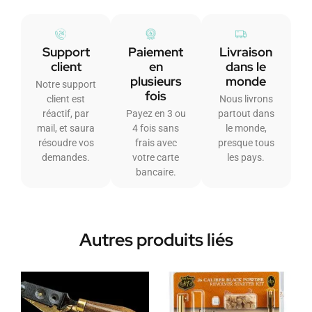
Support
Paiement
Livraison
client
en
dans le
plusieurs
monde
Notre support
fois
client est
Nous livrons
réactif, par
Payez en 3 ou
partout dans
mail, et saura
4 fois sans
le monde,
résoudre vos
frais avec
presque tous
demandes.
votre carte
les pays.
bancaire.
Autres produits liés