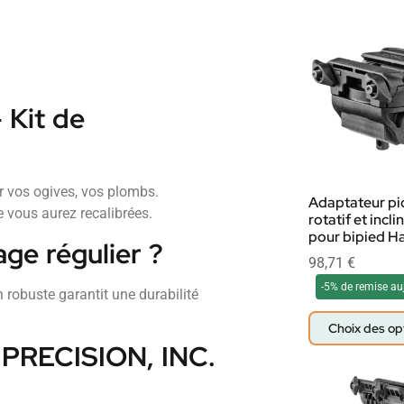
 Kit de
er vos ogives, vos plombs.
Adaptateur pi
e vous aurez recalibrées.
rotatif et incl
pour bipied Ha
age régulier ?
98,71
€
-5% de remise au
 robuste garantit une durabilité
Choix des op
E PRECISION, INC.