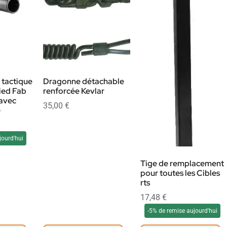
 tactique
Dragonne détachable
pied Fab
renforcée Kevlar
avec
35,00
€
e
jourd'hui
Tige de remplacement
pour toutes les Cibles
rts
17,48
€
-5% de remise aujourd'hui