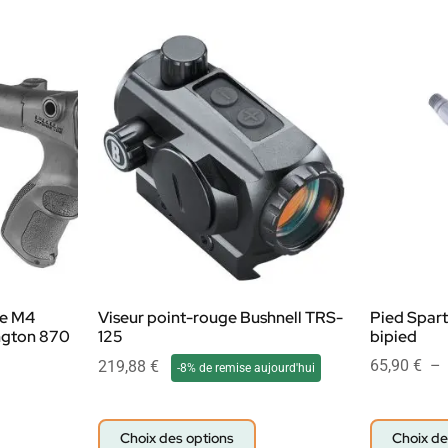
pe M4
Viseur point-rouge Bushnell TRS-
Pied Spar
gton 870
125
bipied
65,90
€
–
219,88
€
-8% de remise aujourd'hui
Choix des options
Choix de