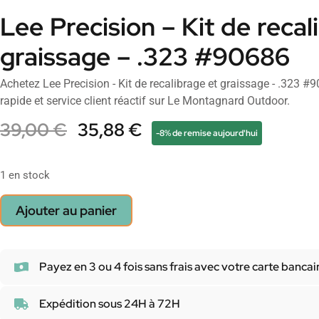
Lee Precision – Kit de recal
graissage – .323 #90686
Achetez Lee Precision - Kit de recalibrage et graissage - .323 #9
rapide et service client réactif sur Le Montagnard Outdoor.
39,00
€
35,88
€
-8% de remise aujourd'hui
1 en stock
Ajouter au panier
Payez en 3 ou 4 fois sans frais avec votre carte bancai
Expédition sous 24H à 72H