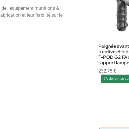
 de l'équipement munitions &
rication et leur fiabilité sur le
Poignée avant
rotative et bi
T-POD G2 FA 
support lamp
232,75
€
-5% de remise au