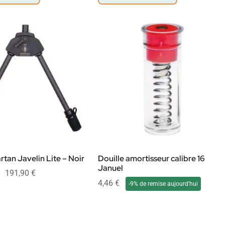
rtan Javelin Lite – Noir
Douille amortisseur calibre 16
Januel
–
191,90
€
4,46
€
-9% de remise aujourd'hui