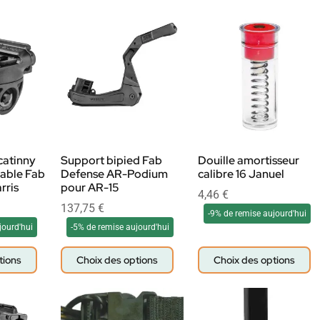
catinny
Support bipied Fab
Douille amortisseur
inable Fab
Defense AR-Podium
calibre 16 Januel
rris
pour AR-15
4,46
€
137,75
€
-9% de remise aujourd'hui
jourd'hui
-5% de remise aujourd'hui
tions
Choix des options
Choix des options