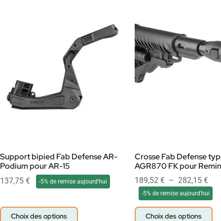
Support bipied Fab Defense AR-
Crosse Fab Defense ty
Podium pour AR-15
AGR870 FK pour Remin
189,52
€
–
282,15
€
137,75
€
-5% de remise aujourd'hui
-5% de remise aujourd'hui
Choix des options
Choix des options