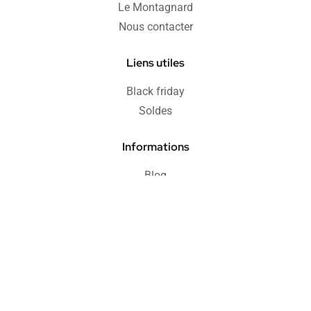
Le Montagnard
Nous contacter
Liens utiles
Black friday
Soldes
Informations
Blog
FAQ
Protection acheteur
Paiement sécurisé
Retours & remboursements
CGV
Politique de confidentialité
Mentions légales