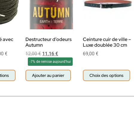
é avec
Destructeur d’odeurs
Ceinture cuir de ville –
Autumn
Luxe doublée 30 cm
00
€
12,00
€
11,16
€
69,00
€
-7% de remise aujourd'hui
tions
Ajouter au panier
Choix des options