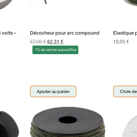
 volts –
Décocheur pour arc compound
Elastique 
67,00
€
62,31
€
18,00
€
-7% de remise aujourd'hui
Ajouter au panier
Choix de