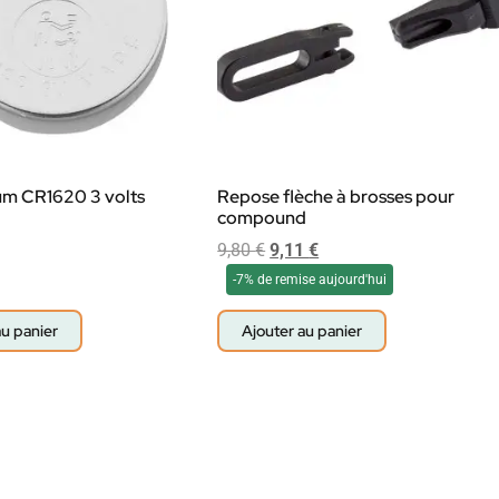
ium CR1620 3 volts
Repose flèche à brosses pour
compound
9,80
€
9,11
€
-7% de remise aujourd'hui
au panier
Ajouter au panier