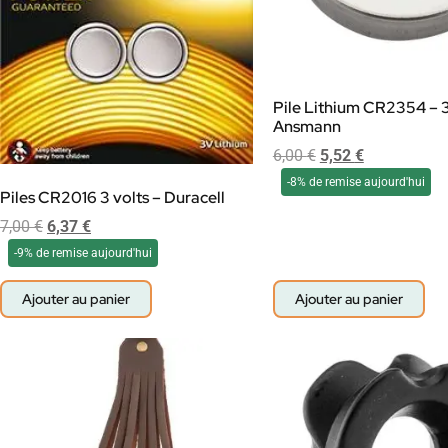
Pile Lithium CR2354 – 3
Ansmann
6,00
€
5,52
€
-8% de remise aujourd'hui
Piles CR2016 3 volts – Duracell
7,00
€
6,37
€
-9% de remise aujourd'hui
Ajouter au panier
Ajouter au panier