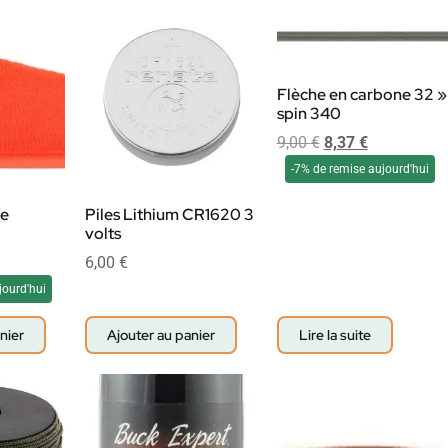
Flèche en carbone 32 »
spin 340
9,00
€
8,37
€
-7% de remise aujourd'hui
ue
Piles Lithium CR1620 3
volts
6,00
€
jourd'hui
nier
Ajouter au panier
Lire la suite