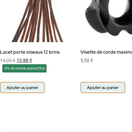
Lacet porte oiseaux 12 brins
Visette de corde maxim
14,00
€
12,88
€
5,50
€
-8% de remise aujourd'hui
Ajouter au panier
Ajouter au panier