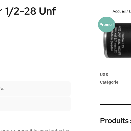
r 1/2-28 Unf
Accueil
/
Promo !
UGS
Catégorie
re.
Produits 
 canon, compatible avec toutes les