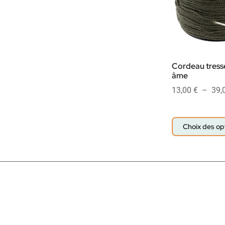
Cordeau tress
âme
13,00
€
–
39,
Choix des op