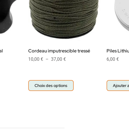
al
Cordeau imputrescible tressé
Piles Lith
10,00
€
–
37,00
€
6,00
€
Choix des options
Ajouter 