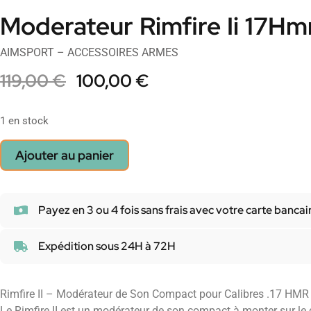
Moderateur Rimfire Ii 17Hm
AIMSPORT – ACCESSOIRES ARMES
119,00
€
100,00
€
1 en stock
Ajouter au panier
Payez en 3 ou 4 fois sans frais avec votre carte bancai
Expédition sous 24H à 72H
Rimfire II – Modérateur de Son Compact pour Calibres .17 HMR
Le Rimfire II est un modérateur de son compact à monter sur le