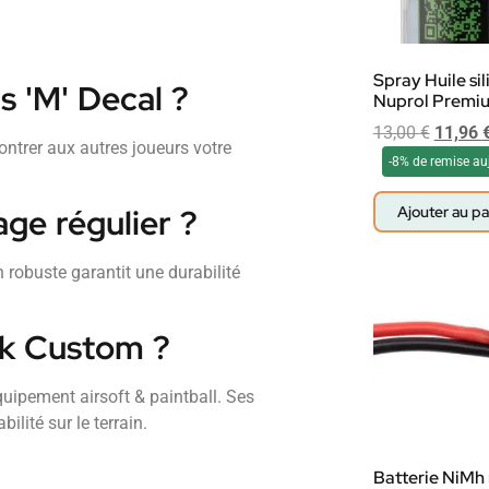
Spray Huile si
 'M' Decal ?
Nuprol Premi
13,00
€
11,96
ntrer aux autres joueurs votre
-8% de remise au
age régulier ?
Ajouter au pa
 robuste garantit une durabilité
nk Custom ?
ipement airsoft & paintball. Ses
ilité sur le terrain.
Batterie NiMh 