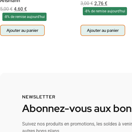
Ansmann
3,00
€
2,76
€
5,00
€
4,60
€
-8% de remise aujourd'hui
-8% de remise aujourd'hui
Ajouter au panier
Ajouter au panier
NEWSLETTER
Abonnez-vous aux bons
Suivez nos produits en promotions, les soldes à venir,
autres bons plans.