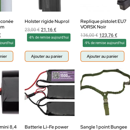
liconée
Holster rigide Nuprol
Replique pistolet EU7
um
VORSK Noir
23,00
€
21,16
€
€
136,00
€
123,76
€
-8% de remise aujourd'hui
jourd'hui
-9% de remise aujourd'hui
nier
Ajouter au panier
Ajouter au panier
mini 8,4
Batterie Li-Fe power
Sangle 1 point Bungee