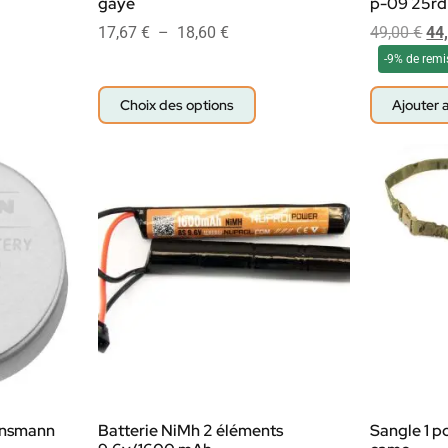
gaye
p-09 25rd
17,67
€
–
18,60
€
49,00
€
44
-9% de remi
Choix des options
Ajouter 
Ansmann
Batterie NiMh 2 éléments
Sangle 1 p