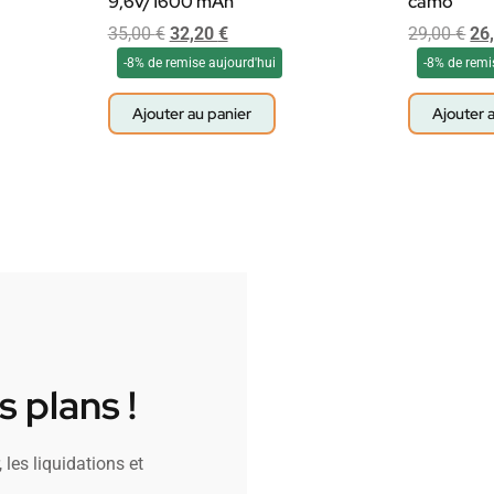
9,6v/1600 mAh
camo
35,00
€
32,20
€
29,00
€
26
-8% de remise aujourd'hui
-8% de remi
Ajouter au panier
Ajouter 
 plans !
 les liquidations et