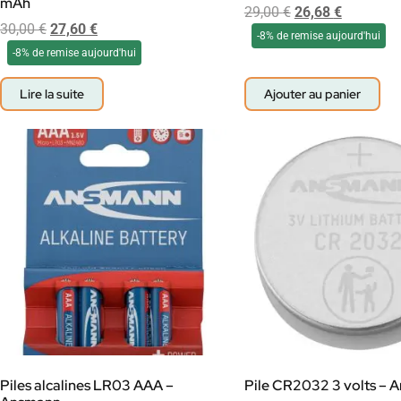
mAh
29,00
€
26,68
€
30,00
€
27,60
€
-8% de remise aujourd'hui
-8% de remise aujourd'hui
Lire la suite
Ajouter au panier
Piles alcalines LR03 AAA –
Pile CR2032 3 volts – 