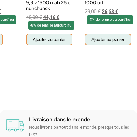
9,9 v 1500 mah 25 c
1000 od
nunchunck
€
29,00
€
26,68
€
48,00
€
44,16
€
jourd'hui
-8% de remise aujourd'hui
-8% de remise aujourd'hui
Ajouter au panier
Ajouter au panier
Livraison dans le monde
Nous livrons partout dans le monde, presque tous les
pays.