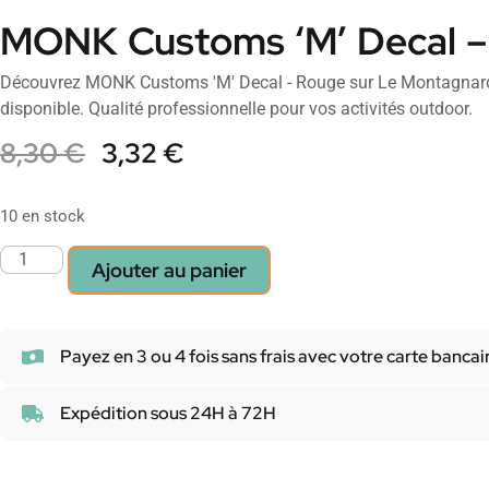
MONK Customs ‘M’ Decal –
Découvrez MONK Customs 'M' Decal - Rouge sur Le Montagnard 
disponible. Qualité professionnelle pour vos activités outdoor.
8,30
€
3,32
€
10 en stock
Ajouter au panier
Payez en 3 ou 4 fois sans frais avec votre carte bancai
Expédition sous 24H à 72H