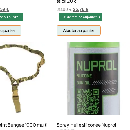
stick 20 c
,59
€
28,00
€
25,76
€
se aujourd'hui
-8% de remise aujourd'hui
au panier
Ajouter au panier
oint Bungee 1000 multi
Spray Huile siliconée Nuprol