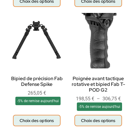
Choix des options
Choix des options
Bipied de précision Fab
Poignée avant tactique
Defense Spike
rotative et bipied Fab T-
POD G2
265,05
€
198,55
€
–
306,75
€
-5% de remise aujourd'hui
-5% de remise aujourd'hui
Choix des options
Choix des options