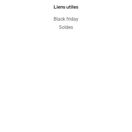
Liens utiles
Black friday
Soldes
Informations
Blog
FAQ
Protection acheteur
Paiement sécurisé
Retours & remboursements
CGV
Politique de confidentialité
Mentions légales