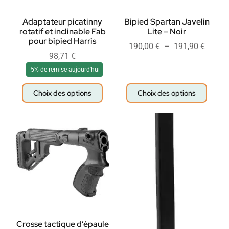
Adaptateur picatinny
Bipied Spartan Javelin
rotatif et inclinable Fab
Lite – Noir
pour bipied Harris
190,00
€
–
191,90
€
98,71
€
-5% de remise aujourd'hui
Choix des options
Choix des options
Crosse tactique d’épaule