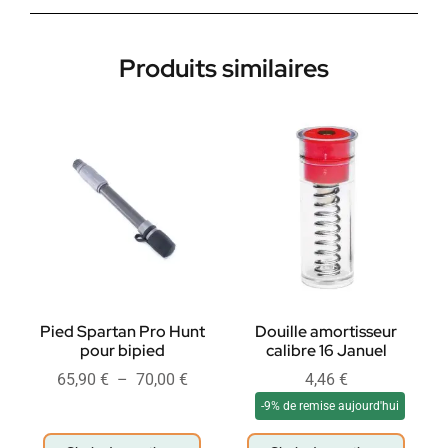
Produits similaires
Pied Spartan Pro Hunt
Douille amortisseur
pour bipied
calibre 16 Januel
65,90
€
–
70,00
€
4,46
€
-9% de remise aujourd'hui