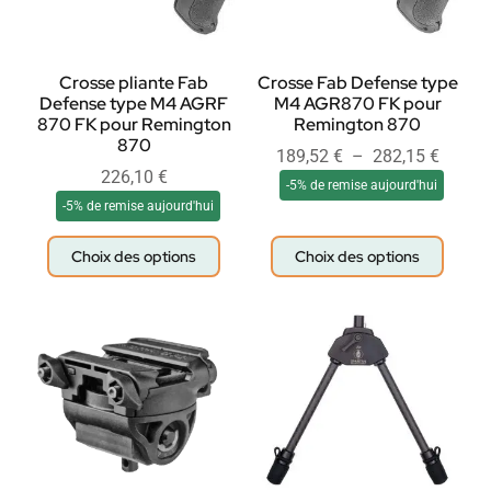
Crosse pliante Fab
Crosse Fab Defense type
Defense type M4 AGRF
M4 AGR870 FK pour
870 FK pour Remington
Remington 870
870
189,52
€
–
282,15
€
226,10
€
-5% de remise aujourd'hui
-5% de remise aujourd'hui
Choix des options
Choix des options