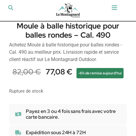
Tir sportif & Loisir
Airsoft & Paintball
Vêtements & Chaussures
Défense & Sécurité
Outdoor & Loisirs
Chien de chasse
Militaria & Tactique
Moule à balle historique pour
balles rondes – Cal. 490
Achetez Moule à balle historique pour balles rondes -
Cal. 490 au meilleur prix. Livraison rapide et service
client réactif sur Le Montagnard Outdoor.
82,00
€
77,08
€
-6% de remise aujourd'hui
Rupture de stock
Payez en 3 ou 4 fois sans frais avec votre
carte bancaire.
Expédition sous 24H à 72H