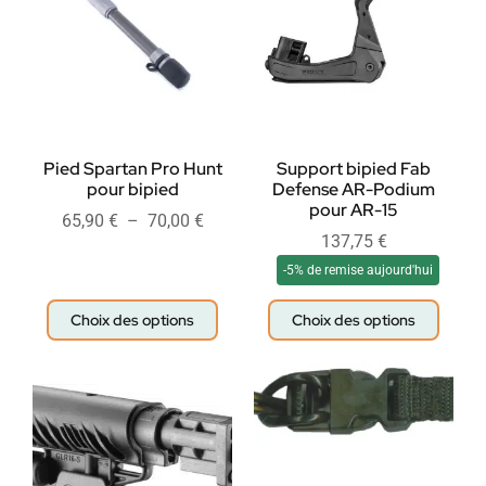
Pied Spartan Pro Hunt
Support bipied Fab
pour bipied
Defense AR-Podium
pour AR-15
65,90
€
–
70,00
€
137,75
€
-5% de remise aujourd'hui
Choix des options
Choix des options