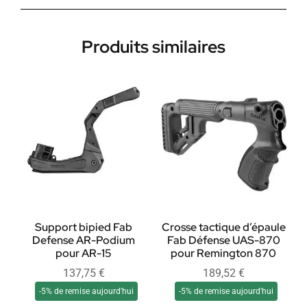
Produits similaires
Support bipied Fab
Crosse tactique d’épaule
Defense AR-Podium
Fab Défense UAS-870
pour AR-15
pour Remington 870
137,75
€
189,52
€
-5% de remise aujourd'hui
-5% de remise aujourd'hui