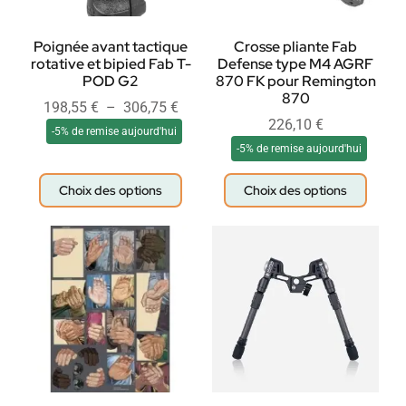
Poignée avant tactique
Crosse pliante Fab
rotative et bipied Fab T-
Defense type M4 AGRF
POD G2
870 FK pour Remington
870
198,55
€
–
306,75
€
226,10
€
-5% de remise aujourd'hui
-5% de remise aujourd'hui
Choix des options
Choix des options