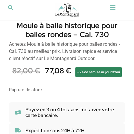
Tir sportif & Loisir
Airsoft & Paintball
Vêtements & Chaussures
Défense & Sécurité
Outdoor & Loisirs
Chien de chasse
Militaria & Tactique
Moule à balle historique pour
balles rondes – Cal. 730
Achetez Moule à balle historique pour balles rondes -
Cal. 730 au meilleur prix. Livraison rapide et service
client réactif sur Le Montagnard Outdoor.
82,00
€
77,08
€
-6% de remise aujourd'hui
Rupture de stock
Payez en 3 ou 4 fois sans frais avec votre
carte bancaire.
Expédition sous 24H à 72H