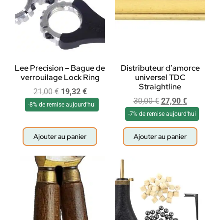
Lee Precision – Bague de
Distributeur d’amorce
verrouilage Lock Ring
universel TDC
Straightline
21,00
€
19,32
€
30,00
€
27,90
€
-8% de remise aujourd'hui
-7% de remise aujourd'hui
Ajouter au panier
Ajouter au panier