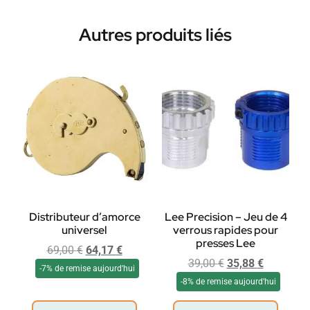
Autres produits liés
Distributeur d’amorce
Lee Precision – Jeu de 4
universel
verrous rapides pour
presses Lee
69,00
€
64,17
€
39,00
€
35,88
€
-7% de remise aujourd'hui
-8% de remise aujourd'hui