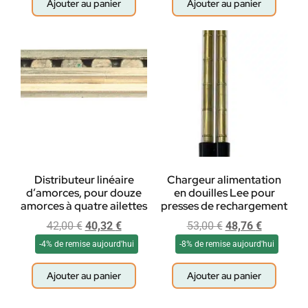
Ajouter au panier
Ajouter au panier
Distributeur linéaire
Chargeur alimentation
d’amorces, pour douze
en douilles Lee pour
amorces à quatre ailettes
presses de rechargement
42,00
€
40,32
€
53,00
€
48,76
€
-4% de remise aujourd'hui
-8% de remise aujourd'hui
Ajouter au panier
Ajouter au panier