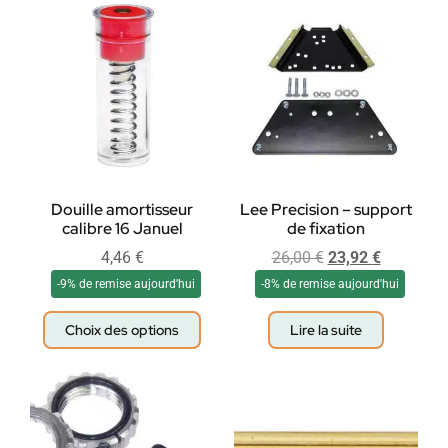
Douille amortisseur
Lee Precision – support
calibre 16 Januel
de fixation
4,46
€
26,00
€
23,92
€
-9% de remise aujourd'hui
-8% de remise aujourd'hui
Choix des options
Lire la suite