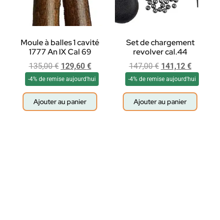
Moule à balles 1 cavité
Set de chargement
1777 An IX Cal 69
revolver cal.44
135,00
€
129,60
€
147,00
€
141,12
€
-4% de remise aujourd'hui
-4% de remise aujourd'hui
Ajouter au panier
Ajouter au panier