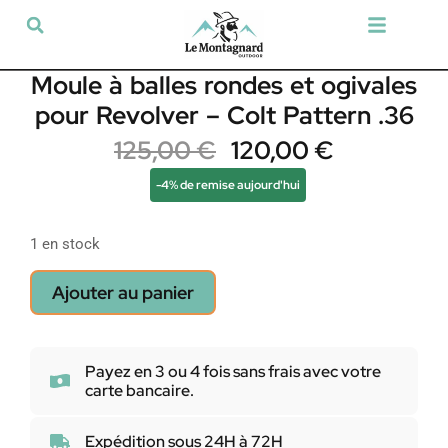
Tir sportif & Loisir
Airsoft & Paintball
Vêtements & Chaussures
Défense & Sécurité
Outdoor & Loisirs
Chien de chasse
Militaria & Tactique
Moule à balles rondes et ogivales
pour Revolver – Colt Pattern .36
125,00
€
120,00
€
-4% de remise aujourd'hui
1 en stock
Ajouter au panier
Payez en 3 ou 4 fois sans frais avec votre
carte bancaire.
Expédition sous 24H à 72H