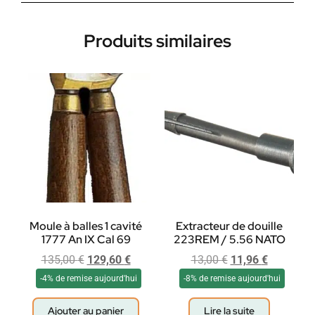
Produits similaires
Moule à balles 1 cavité
Extracteur de douille
1777 An IX Cal 69
223REM / 5.56 NATO
135,00
€
129,60
€
13,00
€
11,96
€
-4% de remise aujourd'hui
-8% de remise aujourd'hui
Ajouter au panier
Lire la suite