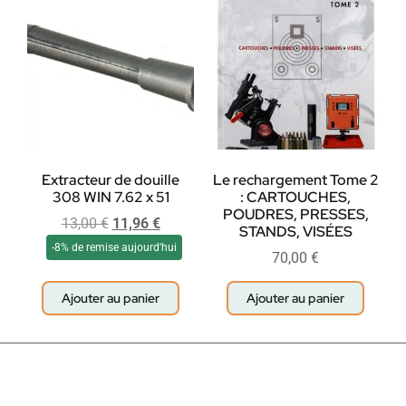
Extracteur de douille
Le rechargement Tome 2
308 WIN 7.62 x 51
: CARTOUCHES,
POUDRES, PRESSES,
13,00
€
11,96
€
STANDS, VISÉES
-8% de remise aujourd'hui
70,00
€
Ajouter au panier
Ajouter au panier