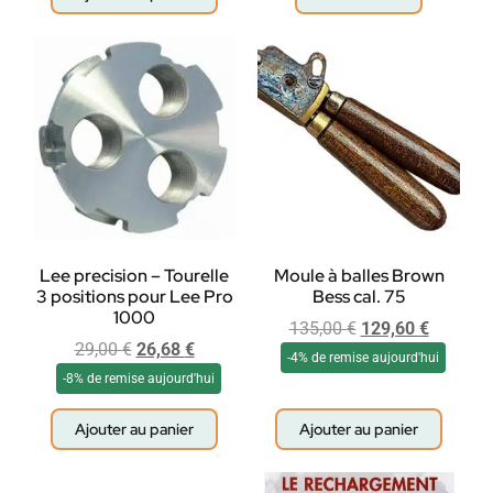
Lee precision – Tourelle
Moule à balles Brown
3 positions pour Lee Pro
Bess cal. 75
1000
135,00
€
129,60
€
29,00
€
26,68
€
-4% de remise aujourd'hui
-8% de remise aujourd'hui
Ajouter au panier
Ajouter au panier