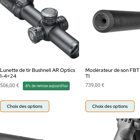
Lunette de tir Bushnell AR Optics
Modérateur de son FBT
1-4×24
TI
739,00
€
506,00
€
-8% de remise aujourd'hui
Choix des options
Choix des options