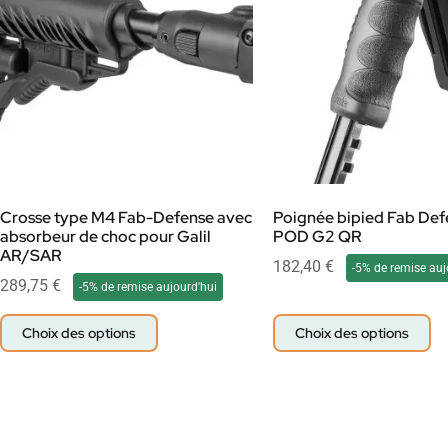
Crosse type M4 Fab-Defense avec
Poignée bipied Fab Def
absorbeur de choc pour Galil
POD G2 QR
AR/SAR
182,40
€
-5% de remise auj
289,75
€
-5% de remise aujourd'hui
Choix des options
Choix des options