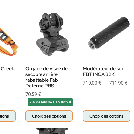
r Creek
Organe de visée de
Modérateur de son
secours arrière
FBT INCA 32K
rabattable Fab
710,00
€
–
711,90
€
Defense RBS
70,59
€
-5% de remise aujourd'hui
tions
Choix des options
Choix des options