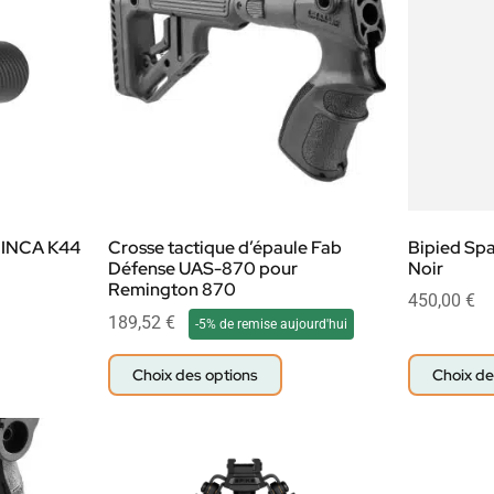
 INCA K44
Crosse tactique d’épaule Fab
Bipied Spa
Défense UAS-870 pour
Noir
Remington 870
450,00
€
189,52
€
-5% de remise aujourd'hui
Choix des options
Choix de