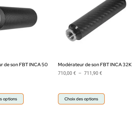
r de son FBT INCA 50
Modérateur de son FBT INCA 32K
710,00
€
–
711,90
€
s options
Choix des options