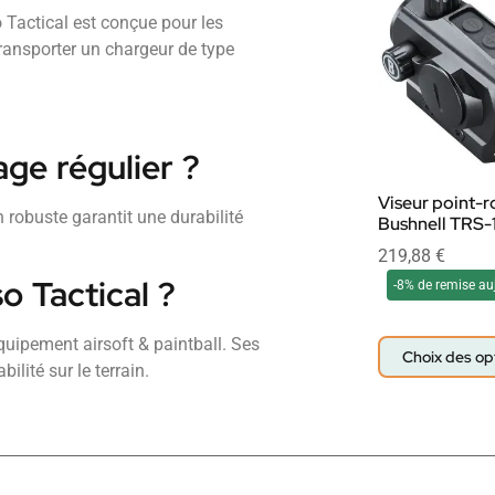
Tactical est conçue pour les
transporter un chargeur de type
age régulier ?
Viseur point-
 robuste garantit une durabilité
Bushnell TRS-
219,88
€
o Tactical ?
-8% de remise au
uipement airsoft & paintball. Ses
Choix des op
ilité sur le terrain.