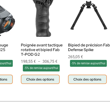
rouge
Poignée avant tactique
Bipied de précision Fab
125
rotative et bipied Fab
Defense Spike
T-POD G2
265,05
€
198,55
€
–
306,75
€
jourd'hui
-5% de remise aujourd'hui
-5% de remise aujourd'hui
tions
Choix des options
Choix des options