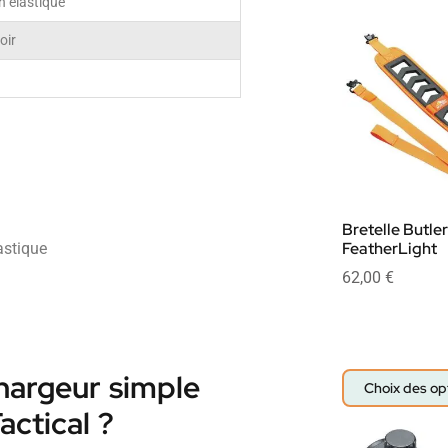
n élastique
oir
Bretelle Butle
FeatherLight
astique
62,00
€
hargeur simple
Choix des op
ctical ?