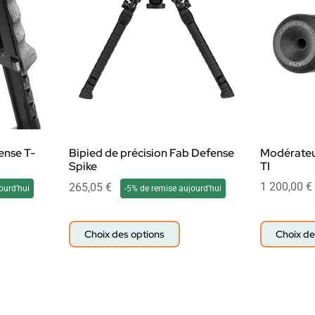
ense T-
Bipied de précision Fab Defense
Modérateu
Spike
TI
1 200,00
€
265,05
€
ourd'hui
-5% de remise aujourd'hui
Choix des options
Choix de