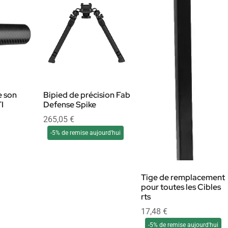
 son
Bipied de précision Fab
I
Defense Spike
265,05
€
-5% de remise aujourd'hui
Tige de remplacement
pour toutes les Cibles
rts
17,48
€
-5% de remise aujourd'hui