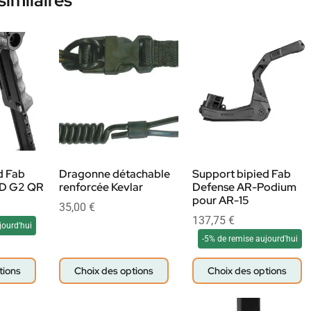
similaires
d Fab
Dragonne détachable
Support bipied Fab
OD G2 QR
renforcée Kevlar
Defense AR-Podium
pour AR-15
35,00
€
137,75
€
jourd'hui
-5% de remise aujourd'hui
tions
Choix des options
Choix des options