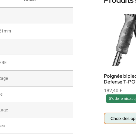
Produits 
 21mm
ERE
Poignée bipie
tage
Defense T-P
182,40
€
le
-5% de remise au
tage
Choix des op
sco