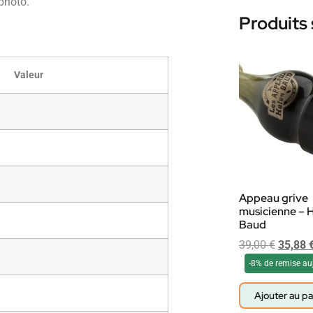
photo.
Produits 
Valeur
Appeau grive
musicienne – 
Baud
39,00
€
35,88
-8% de remise au
Ajouter au pa