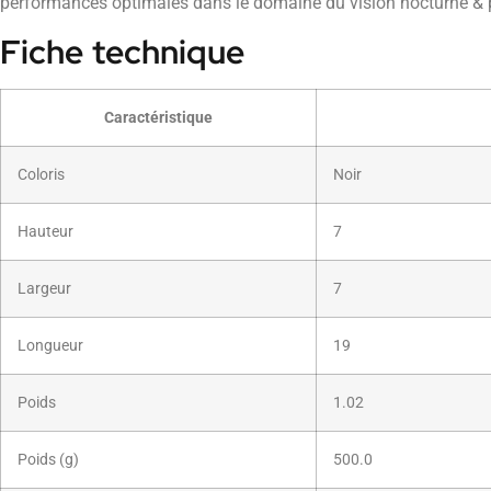
performances optimales dans le domaine du vision nocturne & 
Fiche technique
Caractéristique
Coloris
Noir
Hauteur
7
Largeur
7
Longueur
19
Poids
1.02
Poids (g)
500.0