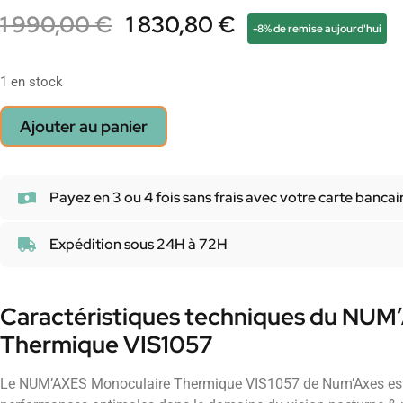
1 990,00
€
1 830,80
€
-8% de remise aujourd'hui
1 en stock
Ajouter au panier
Payez en 3 ou 4 fois sans frais avec votre carte bancai
Expédition sous 24H à 72H
Caractéristiques techniques du NUM
Thermique VIS1057
Le NUM’AXES Monoculaire Thermique VIS1057 de Num’Axes est u