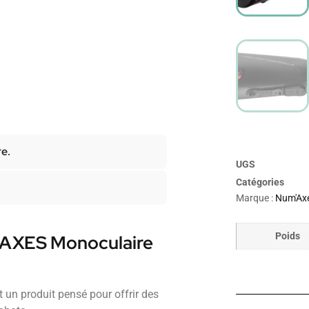
re.
UGS
Catégories
Marque :
Num'Ax
Poids
’AXES Monoculaire
n produit pensé pour offrir des