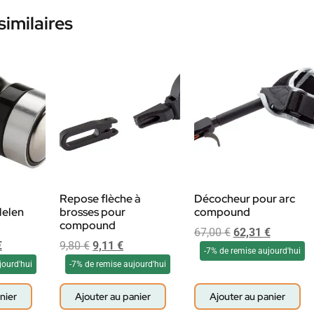
similaires
Repose flèche à
Décocheur pour arc
Helen
brosses pour
compound
compound
67,00
€
62,31
€
€
9,80
€
9,11
€
-7% de remise aujourd'hui
jourd'hui
-7% de remise aujourd'hui
nier
Ajouter au panier
Ajouter au panier