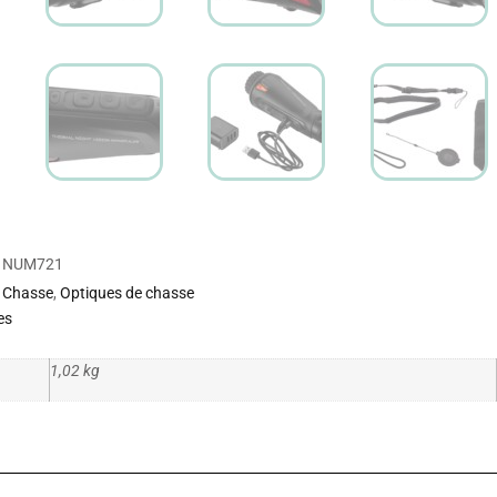
NUM721
Chasse
,
Optiques de chasse
es
1,02 kg