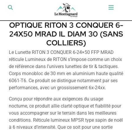
Tir sportif & Loisir
Airsoft & Paintball
Vêtements & Chaussures
Défense & Sécurité
Outdoor & Loisirs
Chien de chasse
Militaria & Tactique
OPTIQUE RITON 3 CONQUER 6-
24X50 MRAD IL DIAM 30 (SANS
COLLIERS)
Le Lunette RITON 3 CONQUER 6-24×50 FFP MRAD
réticule Lumineux de RITON s’impose comme un choix
de référence dans l’univers lunettes de tir & tactiques.
Corps monobloc de 30 mm en aluminium haute qualité
6061-T6. Ce produit se distingue notamment par ses
performances, avec un grossissement 6x-24xx.
Conçu pour répondre aux exigences du usage
nocturne, ce produit allie clarté optique et fiabilité pour
vous accompagner sur le terrain dans les meilleures
conditions. Réticule lumineux MPSR type sapin de noël
à 6 niveaux d’intensité. Que ce soit pour une sortie