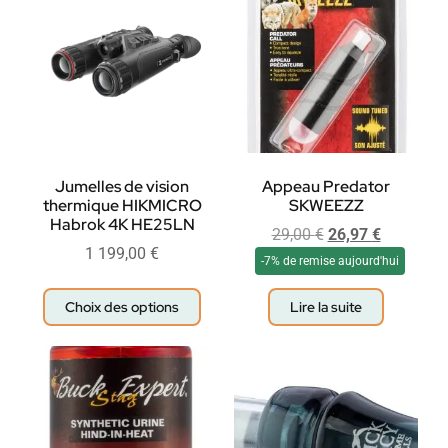
Jumelles de vision
Appeau Predator
thermique HIKMICRO
SKWEEZZ
Habrok 4K HE25LN
29,00
€
26,97
€
1 199,00
€
-7% de remise aujourd'hui
Choix des options
Lire la suite