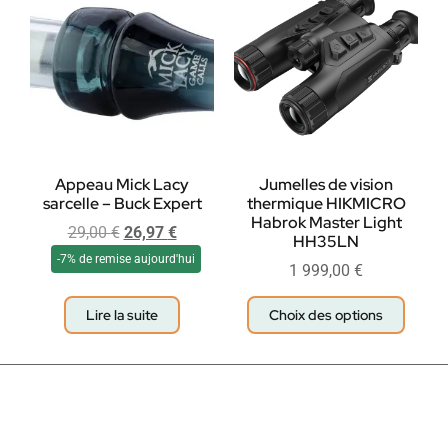
Appeau Mick Lacy
Jumelles de vision
sarcelle – Buck Expert
thermique HIKMICRO
Habrok Master Light
29,00
€
26,97
€
HH35LN
-7% de remise aujourd'hui
1 999,00
€
Lire la suite
Choix des options