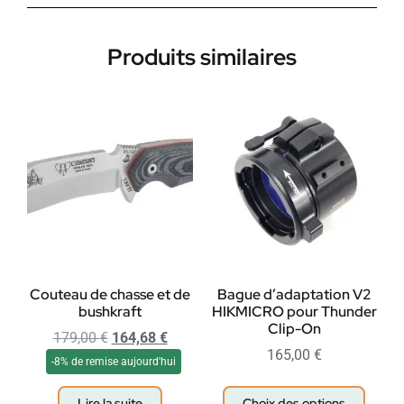
Produits similaires
Couteau de chasse et de
Bague d’adaptation V2
bushkraft
HIKMICRO pour Thunder
Clip-On
179,00
€
164,68
€
165,00
€
-8% de remise aujourd'hui
Lire la suite
Choix des options