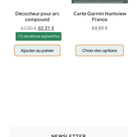
Décocheur pour arc
Carte Garmin Huntview
compound
France
67,00
€
62,31
€
69,99
€
-7% de remise aujourd'hui
Ajouter au panier
Choix des options
NEWSLETTER