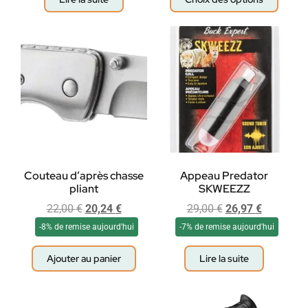
Couteau d’après chasse
Appeau Predator
pliant
SKWEEZZ
22,00
€
20,24
€
29,00
€
26,97
€
-8% de remise aujourd'hui
-7% de remise aujourd'hui
Ajouter au panier
Lire la suite