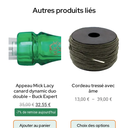
Autres produits liés
Appeau Mick Lacy
Cordeau tressé avec
canard dynamic duo
âme
double – Buck Expert
13,00
€
–
39,00
€
35,00
€
32,55
€
-7% de remise aujourd'hui
Ajouter au panier
Choix des options