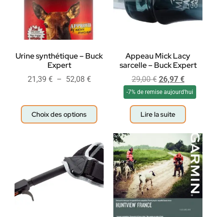
Urine synthétique – Buck
Appeau Mick Lacy
Expert
sarcelle – Buck Expert
21,39
€
–
52,08
€
29,00
€
26,97
€
-7% de remise aujourd'hui
Choix des options
Lire la suite