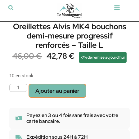
Tir sportif & Loisir
Airsoft & Paintball
Vêtements & Chaussures
Défense & Sécurité
Outdoor & Loisirs
Chien de chasse
Militaria & Tactique
Oreillettes Alvis MK4 bouchons
demi-mesure progressif
renforcés – Taille L
46,00
€
42,78
€
-7% de remise aujourd'hui
10 en stock
Ajouter au panier
Payez en 3 ou 4 fois sans frais avec votre
carte bancaire.
Expédition sous 24H à 72H