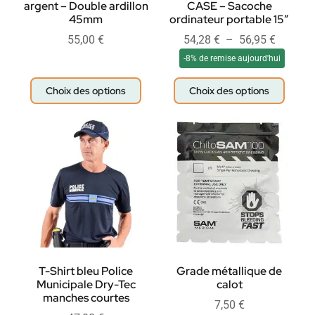
argent – Double ardillon
CASE – Sacoche
45mm
ordinateur portable 15″
55,00
€
54,28
€
–
56,95
€
-8% de remise aujourd'hui
Choix des options
Choix des options
T-Shirt bleu Police
Grade métallique de
Municipale Dry-Tec
calot
manches courtes
7,50
€