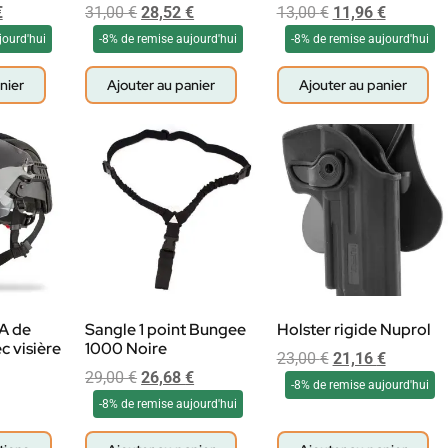
€
31,00
€
28,52
€
13,00
€
11,96
€
jourd'hui
-8% de remise aujourd'hui
-8% de remise aujourd'hui
nier
Ajouter au panier
Ajouter au panier
A de
Sangle 1 point Bungee
Holster rigide Nuprol
c visière
1000 Noire
23,00
€
21,16
€
29,00
€
26,68
€
-8% de remise aujourd'hui
-8% de remise aujourd'hui