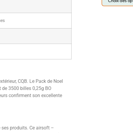
Choix des op
ues
 extérieur, CQB. Le Pack de Noel
 de 3500 billes 0,25g BO
eurs confirment son excellente
es produits. Ce airsoft –