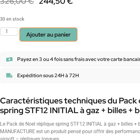
326,00
€
244,50
€
30 en stock
Ajouter au panier
Payez en 3 ou 4 fois sans frais avec votre carte bancai
Expédition sous 24H à 72H
Caractéristiques techniques du Pack 
spring STF12 INITIAL à gaz + billes + 
Le Pack de Noel réplique spring STF12 INITIAL à gaz + billes + 
MANUFACTURE est un produit pensé pour offrir des performanc
airsoft – répliques longues.