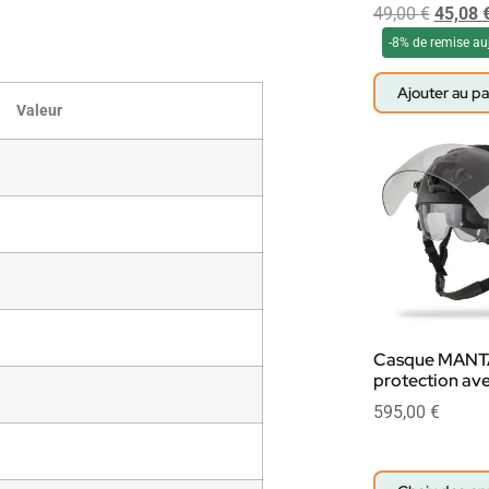
49,00
€
45,08
-8% de remise au
Ajouter au pa
Valeur
Casque MANT
protection ave
595,00
€