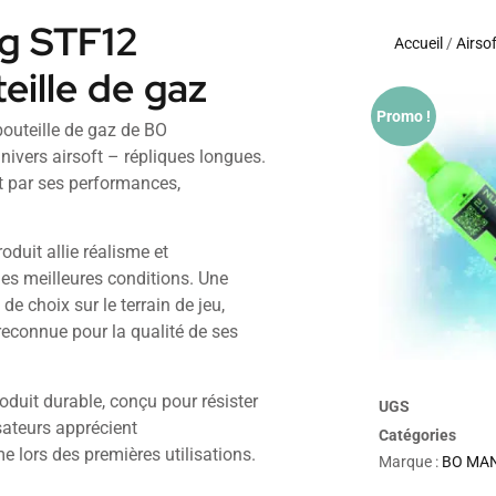
ng STF12
Accueil
/
Airsof
teille de gaz
Promo !
bouteille de gaz de BO
vers airsoft – répliques longues.
t par ses performances,
oduit allie réalisme et
es meilleures conditions. Une
de choix sur le terrain de jeu,
connue pour la qualité de ses
oduit durable, conçu pour résister
UGS
isateurs apprécient
Catégories
me lors des premières utilisations.
Marque :
BO MA