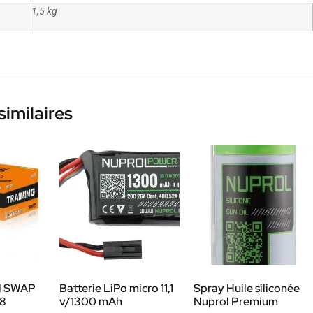
1,5 kg
similaires
ll SWAP
Batterie LiPo micro 11,1
Spray Huile siliconée
68
v/1300 mAh
Nuprol Premium