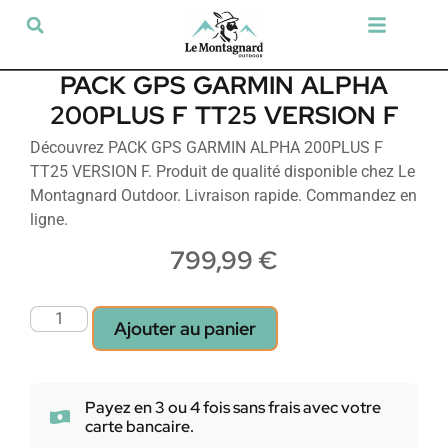
Tir sportif & Loisir
Airsoft & Paintball
Vêtements & Chaussures
Défense & Sécurité
Outdoor & Loisirs
Chien de chasse
Militaria & Tactique
PACK GPS GARMIN ALPHA
200PLUS F TT25 VERSION F
Découvrez PACK GPS GARMIN ALPHA 200PLUS F
TT25 VERSION F. Produit de qualité disponible chez Le
Montagnard Outdoor. Livraison rapide. Commandez en
ligne.
799,99
€
Ajouter au panier
Payez en 3 ou 4 fois sans frais avec votre
carte bancaire.