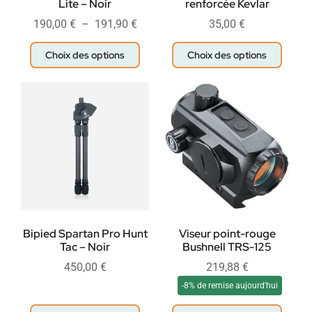
Lite – Noir
renforcée Kevlar
190,00
€
–
191,90
€
35,00
€
Choix des options
Choix des options
Bipied Spartan Pro Hunt
Viseur point-rouge
Tac – Noir
Bushnell TRS-125
450,00
€
219,88
€
-8% de remise aujourd'hui