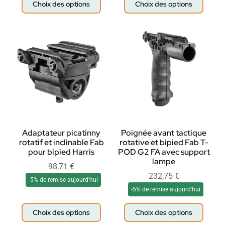
Choix des options
Choix des options
Adaptateur picatinny
Poignée avant tactique
rotatif et inclinable Fab
rotative et bipied Fab T-
pour bipied Harris
POD G2 FA avec support
lampe
98,71
€
232,75
€
-5% de remise aujourd'hui
-5% de remise aujourd'hui
Choix des options
Choix des options