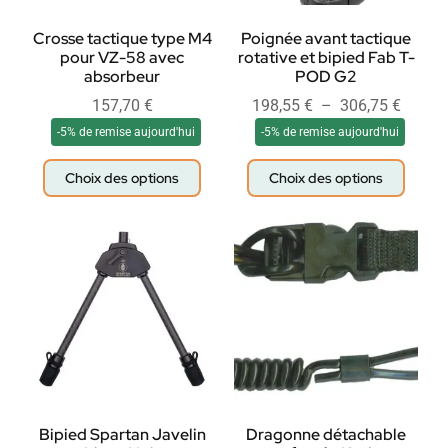
Crosse tactique type M4
Poignée avant tactique
pour VZ-58 avec
rotative et bipied Fab T-
absorbeur
POD G2
157,70
€
198,55
€
–
306,75
€
-5% de remise aujourd'hui
-5% de remise aujourd'hui
Choix des options
Choix des options
Bipied Spartan Javelin
Dragonne détachable