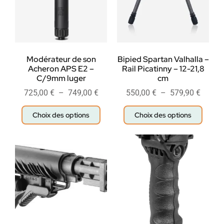
Modérateur de son
Bipied Spartan Valhalla –
Acheron APS E2 –
Rail Picatinny – 12-21,8
C/9mm luger
cm
725,00
€
–
749,00
€
550,00
€
–
579,90
€
Choix des options
Choix des options