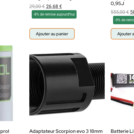
0,95J
29,00
€
26,68
€
555,00
€
5
-8% de remise aujourd'hui
-9% de remi
Ajouter au panier
Ajouter 
uprol
Adaptateur Scorpion evo 3 18mm
Batterie L