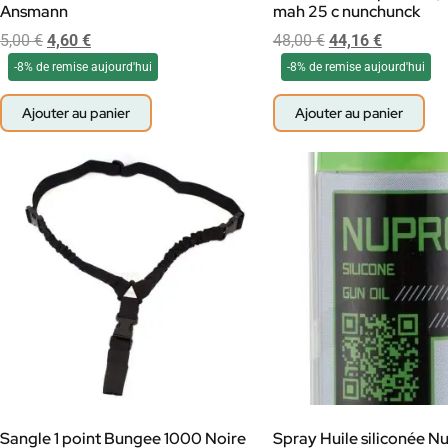
Ansmann
mah 25 c nunchunck
5,00
€
4,60
€
48,00
€
44,16
€
-8% de remise aujourd'hui
-8% de remise aujourd'hui
Ajouter au panier
Ajouter au panier
Sangle 1 point Bungee 1000 Noire
Spray Huile siliconée N