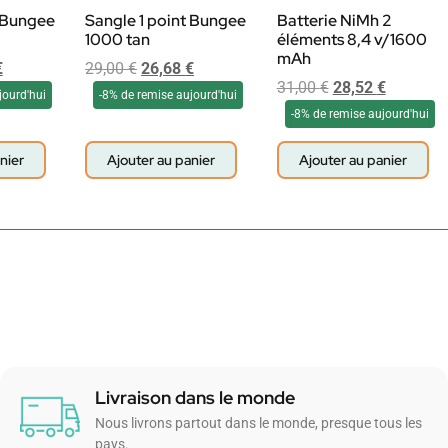
t Bungee
Sangle 1 point Bungee
Batterie NiMh 2
1000 tan
éléments 8,4 v/1600
mAh
€
29,00
€
26,68
€
31,00
€
28,52
€
jourd'hui
-8% de remise aujourd'hui
-8% de remise aujourd'hui
nier
Ajouter au panier
Ajouter au panier
Livraison dans le monde
Nous livrons partout dans le monde, presque tous les
pays.