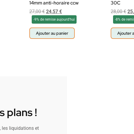
14mm anti-horaire ccw
30C
27,00
€
24,57
€
28,00
€
25
-9% de remise aujourd'hui
-8% de remi
Ajouter au panier
Ajouter 
 plans !
 les liquidations et