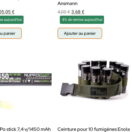
Ansmann
05,05
€
4,00
€
3,68
€
se aujourd'hui
-8% de remise aujourd'hui
au panier
Ajouter au panier
iPo stick 7,4 v/1450 mAh
Ceinture pour 10 fumigènes Enola