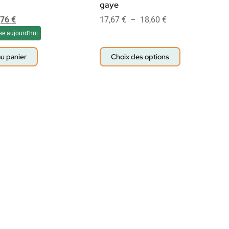
gaye
,76
€
17,67
€
–
18,60
€
se aujourd'hui
au panier
Choix des options