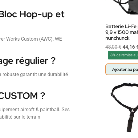
 Bloc Hop-up et
Batterie Li-Fe
9,9 v 1500 ma
nunchunck
orer Works Custom (AWC), WE
48,00
€
44,16
-8% de remise au
age régulier ?
Ajouter au pa
 robuste garantit une durabilité
W CUSTOM ?
pement airsoft & paintball. Ses
ilité sur le terrain.