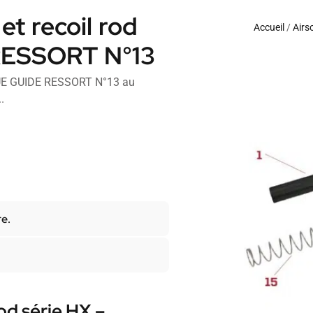
et recoil rod
Accueil
/
Airs
RESSORT N°13
BAGUE GUIDE RESSORT N°13 au
.
re.
od série HX –