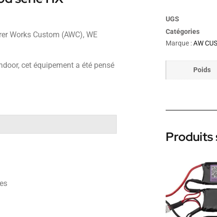
UGS
Catégories
orer Works Custom (AWC), WE
Marque :
AW CU
 indoor, cet équipement a été pensé
Poids
Produits 
des