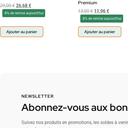
Premium
29,00
€
26,68
€
13,00
€
11,96
€
-8% de remise aujourd'hui
-8% de remise aujourd'hui
Ajouter au panier
Ajouter au panier
NEWSLETTER
Abonnez-vous aux bons
Suivez nos produits en promotions, les soldes à venir,