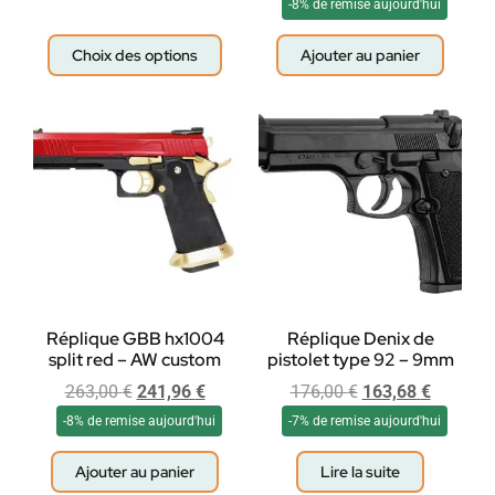
-8% de remise aujourd'hui
Choix des options
Ajouter au panier
Réplique GBB hx1004
Réplique Denix de
split red – AW custom
pistolet type 92 – 9mm
263,00
€
241,96
€
176,00
€
163,68
€
-8% de remise aujourd'hui
-7% de remise aujourd'hui
Ajouter au panier
Lire la suite