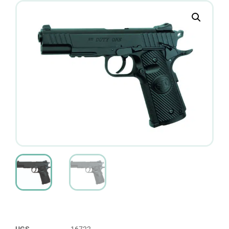
UGS
16722