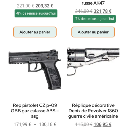
russe AK47
221,00
€
203,32
€
346,00
€
321,78
€
-8% de remise aujourd'hui
-7% de remise aujourd'hui
Ajouter au panier
Ajouter au panier
Rep pistolet CZ p-09
Réplique décorative
GBB gaz culasse ABS –
Denix de Revolver 1860
asg
guerre civile américaine
171,99
€
–
180,18
€
115,00
€
106,95
€