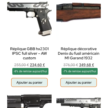
Réplique GBB hx2301
Réplique décorative
IPSC full silver – AW
Denix du fusil américain
custom
M1 Garand 1932
255,00
€
234,60
€
376,00
€
349,68
€
-8% de remise aujourd'hui
-7% de remise aujourd'hui
Ajouter au panier
Ajouter au panier