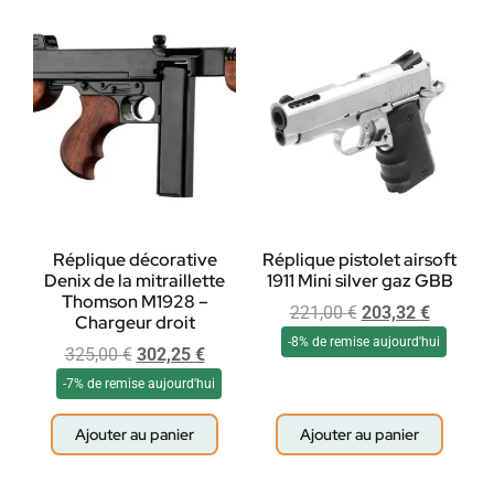
Réplique décorative
Réplique pistolet airsoft
Denix de la mitraillette
1911 Mini silver gaz GBB
Thomson M1928 –
221,00
€
203,32
€
Chargeur droit
-8% de remise aujourd'hui
325,00
€
302,25
€
-7% de remise aujourd'hui
Ajouter au panier
Ajouter au panier