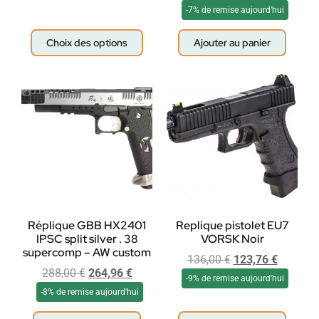
-7% de remise aujourd'hui
Choix des options
Ajouter au panier
Réplique GBB HX2401
Replique pistolet EU7
IPSC split silver . 38
VORSK Noir
supercomp – AW custom
136,00
€
123,76
€
288,00
€
264,96
€
-9% de remise aujourd'hui
-8% de remise aujourd'hui