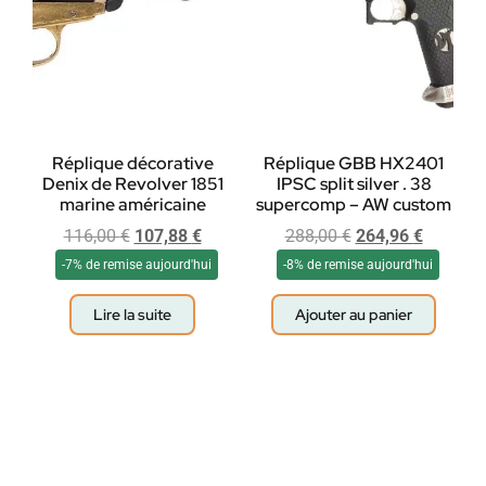
Réplique décorative
Réplique GBB HX2401
Denix de Revolver 1851
IPSC split silver . 38
marine américaine
supercomp – AW custom
116,00
€
107,88
€
288,00
€
264,96
€
-7% de remise aujourd'hui
-8% de remise aujourd'hui
Lire la suite
Ajouter au panier