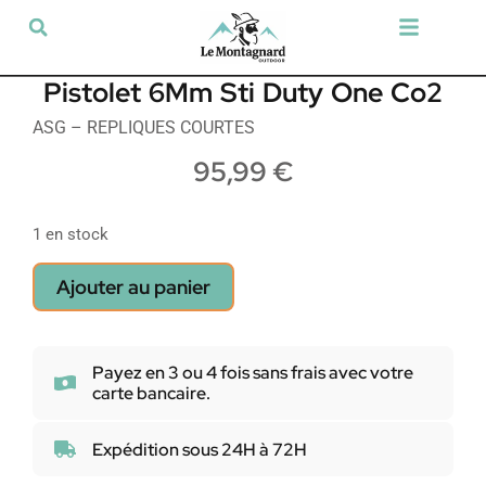
Tir sportif & Loisir
Airsoft & Paintball
Vêtements & Chaussures
Défense & Sécurité
Outdoor & Loisirs
Chien de chasse
Militaria & Tactique
Pistolet 6Mm Sti Duty One Co2
ASG – REPLIQUES COURTES
95,99
€
1 en stock
Ajouter au panier
Payez en 3 ou 4 fois sans frais avec votre
carte bancaire.
Expédition sous 24H à 72H