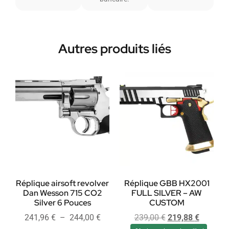
Autres produits liés
Réplique airsoft revolver
Réplique GBB HX2001
Dan Wesson 715 CO2
FULL SILVER – AW
Silver 6 Pouces
CUSTOM
241,96
€
–
244,00
€
239,00
€
219,88
€