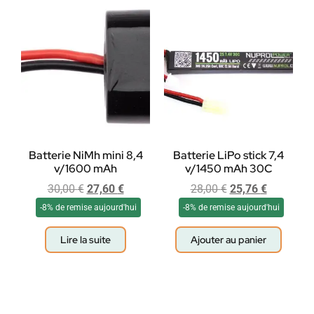
Batterie NiMh mini 8,4
Batterie LiPo stick 7,4
v/1600 mAh
v/1450 mAh 30C
30,00
€
27,60
€
28,00
€
25,76
€
-8% de remise aujourd'hui
-8% de remise aujourd'hui
Lire la suite
Ajouter au panier