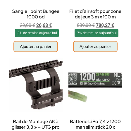
Sangle 1 point Bungee
Filet d’air soft pour zone
1000 od
de jeux 3 m x 100 m
29,00
€
26,68
€
839,00
€
780,27
€
-8% de remise aujourd'hui
-7% de remise aujourd'hui
Ajouter au panier
Ajouter au panier
Rail de Montage AK à
Batterie LiPo 7,4 v 1200
glisser 3,3 » – UTG pro
mah slim stick 20 c