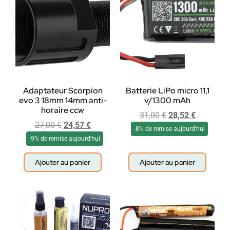
Adaptateur Scorpion
Batterie LiPo micro 11,1
evo 3 18mm 14mm anti-
v/1300 mAh
horaire ccw
31,00
€
28,52
€
27,00
€
24,57
€
-8% de remise aujourd'hui
-9% de remise aujourd'hui
Ajouter au panier
Ajouter au panier