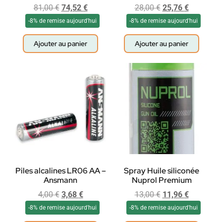
81,00
€
74,52
€
28,00
€
25,76
€
-8% de remise aujourd'hui
-8% de remise aujourd'hui
Ajouter au panier
Ajouter au panier
Piles alcalines LR06 AA –
Spray Huile siliconée
Ansmann
Nuprol Premium
4,00
€
3,68
€
13,00
€
11,96
€
-8% de remise aujourd'hui
-8% de remise aujourd'hui