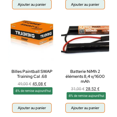
Ajouter au panier
Ajouter au panier
Billes Paintball SWAP
Batterie NiMh 2
Training Cal .68
éléments 8,4 v/1600
mAh
49,00
€
45,08
€
31,00
€
28,52
€
-8% de remise aujourd'hui
-8% de remise aujourd'hui
Ajouter au panier
Ajouter au panier