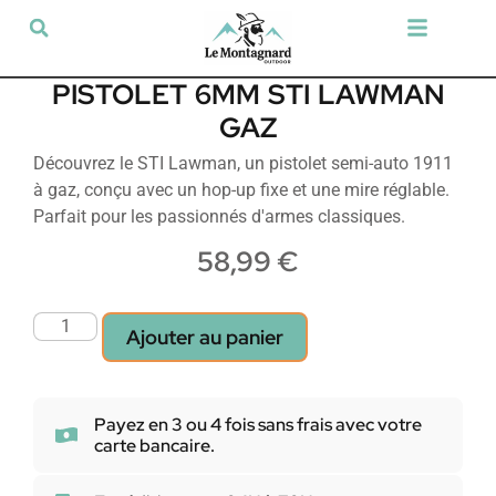
Tir sportif & Loisir
Airsoft & Paintball
Vêtements & Chaussures
Défense & Sécurité
Outdoor & Loisirs
Chien de chasse
Militaria & Tactique
PISTOLET 6MM STI LAWMAN
GAZ
Découvrez le STI Lawman, un pistolet semi-auto 1911
à gaz, conçu avec un hop-up fixe et une mire réglable.
Parfait pour les passionnés d'armes classiques.
58,99
€
Ajouter au panier
Payez en 3 ou 4 fois sans frais avec votre
carte bancaire.