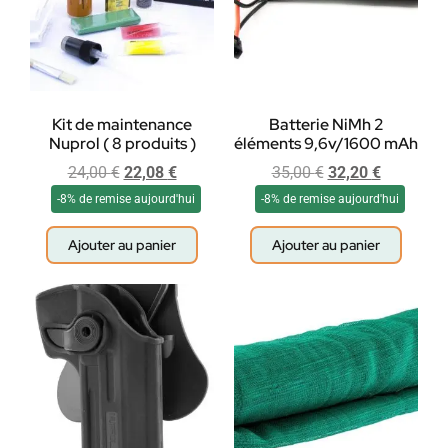
Kit de maintenance
Batterie NiMh 2
Nuprol ( 8 produits )
éléments 9,6v/1600 mAh
24,00
€
22,08
€
35,00
€
32,20
€
-8% de remise aujourd'hui
-8% de remise aujourd'hui
Ajouter au panier
Ajouter au panier