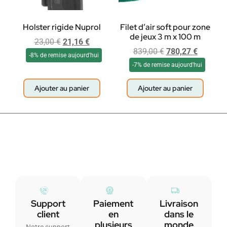
Holster rigide Nuprol
Filet d’air soft pour zone
de jeux 3 m x 100 m
23,00
€
21,16
€
839,00
€
780,27
€
-8% de remise aujourd'hui
-7% de remise aujourd'hui
Ajouter au panier
Ajouter au panier
Support
Paiement
Livraison
client
en
dans le
plusieurs
monde