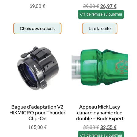
69,00
€
29,00
€
26,97
€
-7% de remise aujourd'hui
Choix des options
Lire la suite
Bague d’adaptation V2
Appeau Mick Lacy
HIKMICRO pour Thunder
canard dynamic duo
Clip-On
double – Buck Expert
165,00
€
35,00
€
32,55
€
-7% de remise aujourd'hui