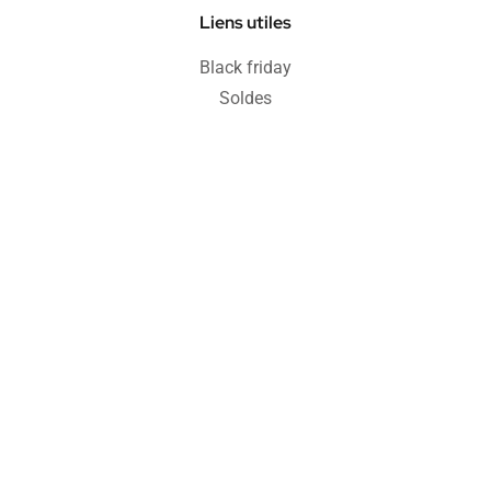
Liens utiles
Black friday
Soldes
Informations
Blog
FAQ
Protection acheteur
Paiement sécurisé
Retours & remboursements
CGV
Politique de confidentialité
Mentions légales