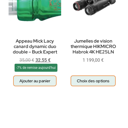
Appeau Mick Lacy
Jumelles de vision
canard dynamic duo
thermique HIKMICRO
double – Buck Expert
Habrok 4K HE25LN
35,00
€
32,55
€
1 199,00
€
-7% de remise aujourd'hui
Ajouter au panier
Choix des options