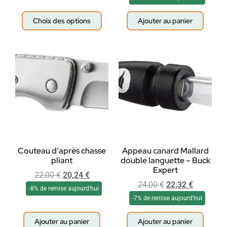
Choix des options
Ajouter au panier
Couteau d’après chasse
Appeau canard Mallard
pliant
double languette – Buck
Expert
22,00
€
20,24
€
24,00
€
22,32
€
-8% de remise aujourd'hui
-7% de remise aujourd'hui
Ajouter au panier
Ajouter au panier