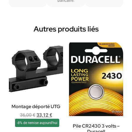
bancaire.
Autres produits liés
Montage déporté UTG
36,00
€
33,12
€
-8% de remise aujourd'hui
Pile CR2430 3 volts –
Duracell