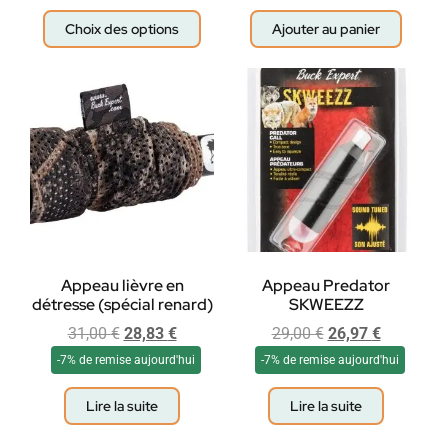
Choix des options
Ajouter au panier
Appeau lièvre en
Appeau Predator
détresse (spécial renard)
SKWEEZZ
31,00
€
28,83
€
29,00
€
26,97
€
-7% de remise aujourd'hui
-7% de remise aujourd'hui
Lire la suite
Lire la suite