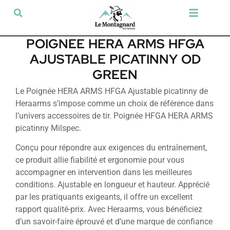
Tir sportif & Loisir
Airsoft & Paintball
Vêtements & Chaussures
Défense & Sécurité
Outdoor & Loisirs
Chien de chasse
Militaria & Tactique
POIGNEE HERA ARMS HFGA
AJUSTABLE PICATINNY OD
GREEN
Le Poignée HERA ARMS HFGA Ajustable picatinny de
Heraarms s’impose comme un choix de référence dans
l’univers accessoires de tir. Poignée HFGA HERA ARMS
picatinny Milspec.
Conçu pour répondre aux exigences du entraînement,
ce produit allie fiabilité et ergonomie pour vous
accompagner en intervention dans les meilleures
conditions. Ajustable en longueur et hauteur. Apprécié
par les pratiquants exigeants, il offre un excellent
rapport qualité-prix. Avec Heraarms, vous bénéficiez
d’un savoir-faire éprouvé et d’une marque de confiance