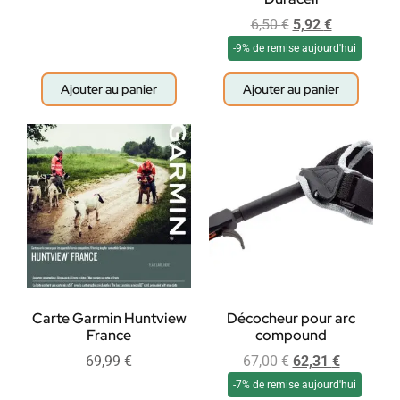
6,50
€
5,92
€
-9% de remise aujourd'hui
Ajouter au panier
Ajouter au panier
Carte Garmin Huntview
Décocheur pour arc
France
compound
69,99
€
67,00
€
62,31
€
-7% de remise aujourd'hui