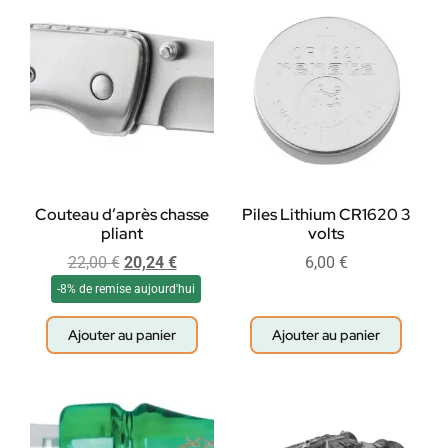
Couteau d’après chasse
Piles Lithium CR1620 3
pliant
volts
22,00
€
20,24
€
6,00
€
-8% de remise aujourd'hui
Ajouter au panier
Ajouter au panier