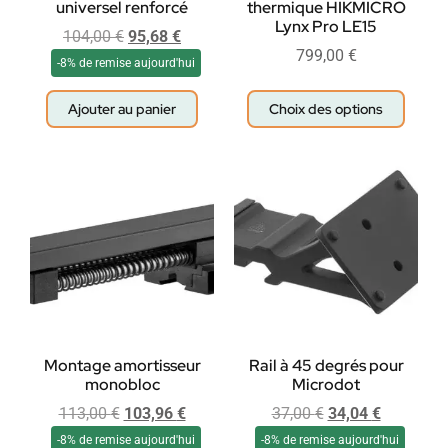
universel renforcé
thermique HIKMICRO
Lynx Pro LE15
104,00
€
95,68
€
799,00
€
-8% de remise aujourd'hui
Ajouter au panier
Choix des options
Montage amortisseur
Rail à 45 degrés pour
monobloc
Microdot
113,00
€
103,96
€
37,00
€
34,04
€
-8% de remise aujourd'hui
-8% de remise aujourd'hui