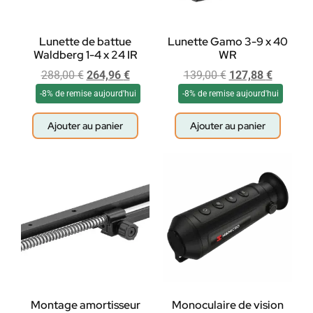
Lunette de battue
Lunette Gamo 3-9 x 40
Waldberg 1-4 x 24 IR
WR
288,00
€
264,96
€
139,00
€
127,88
€
-8% de remise aujourd'hui
-8% de remise aujourd'hui
Ajouter au panier
Ajouter au panier
Montage amortisseur
Monoculaire de vision