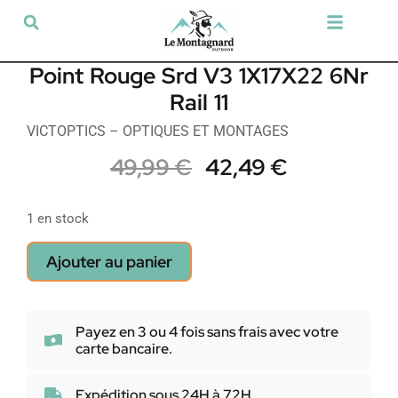
Tir sportif & Loisir
Airsoft & Paintball
Vêtements & Chaussures
Défense & Sécurité
Outdoor & Loisirs
Chien de chasse
Militaria & Tactique
Point Rouge Srd V3 1X17X22 6Nr
Rail 11
VICTOPTICS – OPTIQUES ET MONTAGES
49,99
€
42,49
€
1 en stock
Ajouter au panier
Payez en 3 ou 4 fois sans frais avec votre
carte bancaire.
Expédition sous 24H à 72H