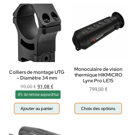
Monoculaire de vision
Colliers de montage UTG
thermique HIKMICRO
– Diamètre 34 mm
Lynx Pro LE15
99,00
€
91,08
€
799,00
€
-8% de remise aujourd'hui
Ajouter au panier
Choix des options