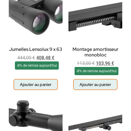
Jumelles Lensolux 9 x 63
Montage amortisseur
monobloc
444,00
€
408,48
€
113,00
€
103,96
€
-8% de remise aujourd'hui
-8% de remise aujourd'hui
Ajouter au panier
Ajouter au panier