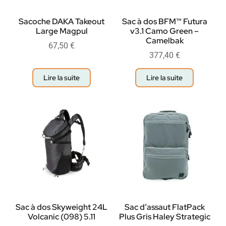
Sacoche DAKA Takeout
Sac à dos BFM™ Futura
Large Magpul
v3.1 Camo Green –
Camelbak
67,50
€
377,40
€
Lire la suite
Lire la suite
Sac à dos Skyweight 24L
Sac d’assaut FlatPack
Volcanic (098) 5.11
Plus Gris Haley Strategic