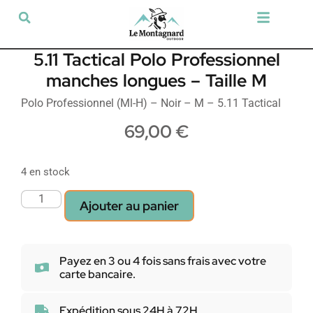
Tir sportif & Loisir
Airsoft & Paintball
Vêtements & Chaussures
Défense & Sécurité
Outdoor & Loisirs
Chien de chasse
Militaria & Tactique
5.11 Tactical Polo Professionnel
manches longues – Taille M
Polo Professionnel (Ml-H) – Noir – M – 5.11 Tactical
69,00
€
4 en stock
Ajouter au panier
Payez en 3 ou 4 fois sans frais avec votre
carte bancaire.
Expédition sous 24H à 72H