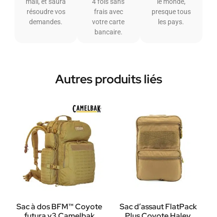
mail, et saura
4 fois sans
le monde,
résoudre vos
frais avec
presque tous
demandes.
votre carte
les pays.
bancaire.
Autres produits liés
Sac à dos BFM™ Coyote
Sac d’assaut FlatPack
futura v3 Camelbak
Plus Coyote Haley