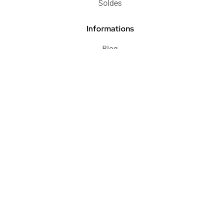
Soldes
Informations
Blog
FAQ
Protection acheteur
Paiement sécurisé
Retours & remboursements
CGV
Politique de confidentialité
Mentions légales
© Copyright 2025,
Agence Apresta