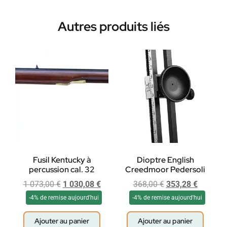
Autres produits liés
Fusil Kentucky à
Dioptre English
percussion cal. 32
Creedmoor Pedersoli
1 073,00
€
1 030,08
€
368,00
€
353,28
€
-4% de remise aujourd'hui
-4% de remise aujourd'hui
Ajouter au panier
Ajouter au panier