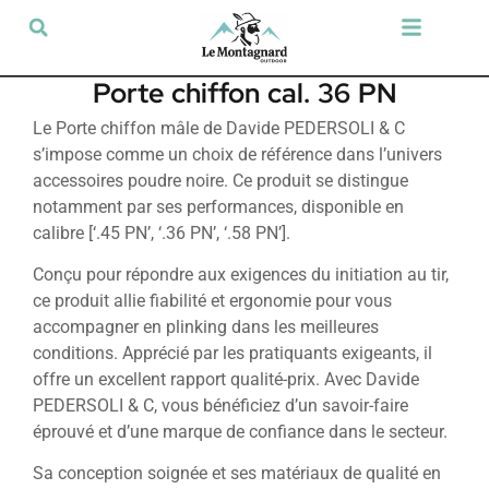
Tir sportif & Loisir
Airsoft & Paintball
Vêtements & Chaussures
Défense & Sécurité
Outdoor & Loisirs
Chien de chasse
Militaria & Tactique
Porte chiffon cal. 36 PN
Le Porte chiffon mâle de Davide PEDERSOLI & C
s’impose comme un choix de référence dans l’univers
accessoires poudre noire. Ce produit se distingue
notamment par ses performances, disponible en
calibre [‘.45 PN’, ‘.36 PN’, ‘.58 PN’].
Conçu pour répondre aux exigences du initiation au tir,
ce produit allie fiabilité et ergonomie pour vous
accompagner en plinking dans les meilleures
conditions. Apprécié par les pratiquants exigeants, il
offre un excellent rapport qualité-prix. Avec Davide
PEDERSOLI & C, vous bénéficiez d’un savoir-faire
éprouvé et d’une marque de confiance dans le secteur.
Sa conception soignée et ses matériaux de qualité en