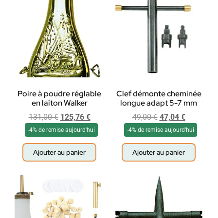
Poire à poudre réglable
Clef démonte cheminée
en laiton Walker
longue adapt 5-7 mm
131,00
€
125,76
€
49,00
€
47,04
€
-4% de remise aujourd'hui
-4% de remise aujourd'hui
Ajouter au panier
Ajouter au panier