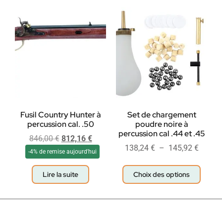
Fusil Country Hunter à
Set de chargement
percussion cal. .50
poudre noire à
percussion cal .44 et .45
846,00
€
812,16
€
138,24
€
–
145,92
€
-4% de remise aujourd'hui
Lire la suite
Choix des options