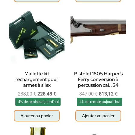
Mallette kit
Pistolet 1805 Harper’s
rechargement pour
Ferry conversion à
armes à silex
percussion cal. .54
238,00
€
228,48
€
847,00
€
813,12
€
-4% de remise aujourd'hui
-4% de remise aujourd'hui
Ajouter au panier
Ajouter au panier