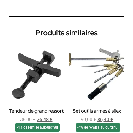
Produits similaires
Tendeur de grand ressort
Set outils armes à silex
38,00
€
36,48
€
90,00
€
86,40
€
-4% de remise aujourd'hui
-4% de remise aujourd'hui