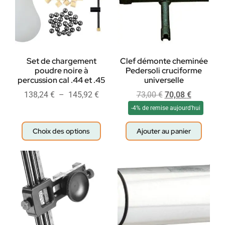
Set de chargement
Clef démonte cheminée
poudre noire à
Pedersoli cruciforme
percussion cal .44 et .45
universelle
138,24
€
–
145,92
€
73,00
€
70,08
€
-4% de remise aujourd'hui
Choix des options
Ajouter au panier