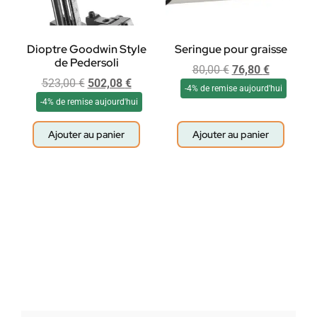
Dioptre Goodwin Style
Seringue pour graisse
de Pedersoli
80,00
€
76,80
€
523,00
€
502,08
€
-4% de remise aujourd'hui
-4% de remise aujourd'hui
Ajouter au panier
Ajouter au panier