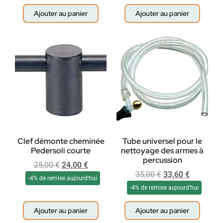
Ajouter au panier
Ajouter au panier
Clef démonte cheminée
Tube universel pour le
Pedersoli courte
nettoyage des armes à
percussion
25,00
€
24,00
€
35,00
€
33,60
€
-4% de remise aujourd'hui
-4% de remise aujourd'hui
Ajouter au panier
Ajouter au panier