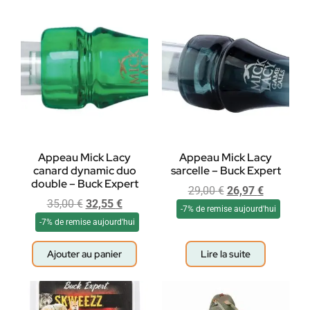
Appeau Mick Lacy
Appeau Mick Lacy
canard dynamic duo
sarcelle – Buck Expert
double – Buck Expert
29,00
€
26,97
€
35,00
€
32,55
€
-7% de remise aujourd'hui
-7% de remise aujourd'hui
Ajouter au panier
Lire la suite