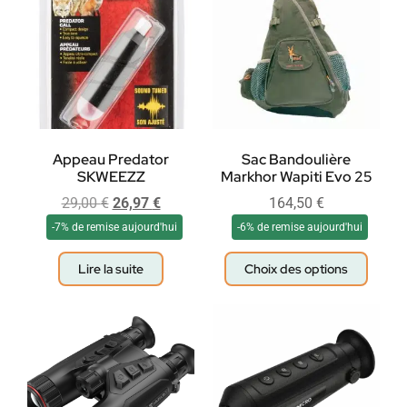
Appeau Predator
Sac Bandoulière
SKWEEZZ
Markhor Wapiti Evo 25
29,00
€
26,97
€
164,50
€
-7% de remise aujourd'hui
-6% de remise aujourd'hui
Lire la suite
Choix des options