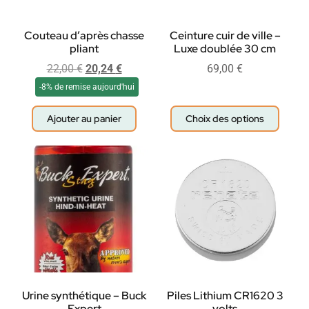
Couteau d’après chasse
Ceinture cuir de ville –
pliant
Luxe doublée 30 cm
22,00
€
20,24
€
69,00
€
-8% de remise aujourd'hui
Ajouter au panier
Choix des options
Urine synthétique – Buck
Piles Lithium CR1620 3
Expert
volts