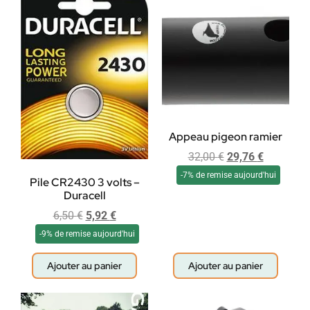
Appeau pigeon ramier
32,00
€
29,76
€
-7% de remise aujourd'hui
Pile CR2430 3 volts –
Duracell
6,50
€
5,92
€
-9% de remise aujourd'hui
Ajouter au panier
Ajouter au panier