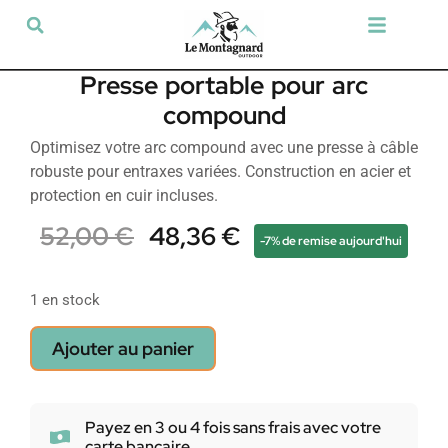
Tir sportif & Loisir
Airsoft & Paintball
Vêtements & Chaussures
Défense & Sécurité
Outdoor & Loisirs
Chien de chasse
Militaria & Tactique
Presse portable pour arc
compound
Optimisez votre arc compound avec une presse à câble
robuste pour entraxes variées. Construction en acier et
protection en cuir incluses.
52,00
€
48,36
€
-7% de remise aujourd'hui
1 en stock
Ajouter au panier
Payez en 3 ou 4 fois sans frais avec votre
carte bancaire.