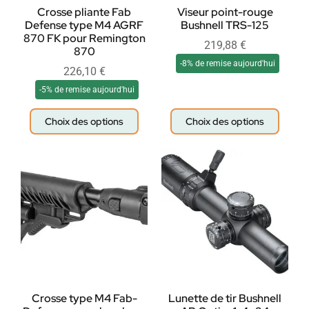
Crosse pliante Fab
Viseur point-rouge
Defense type M4 AGRF
Bushnell TRS-125
870 FK pour Remington
219,88
€
870
-8% de remise aujourd'hui
226,10
€
-5% de remise aujourd'hui
Choix des options
Choix des options
Crosse type M4 Fab-
Lunette de tir Bushnell