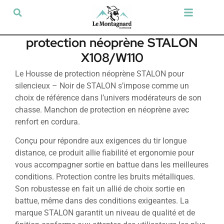
Tir sportif & Loisir
Airsoft & Paintball
Vêtements & Chaussures
Défense & Sécurité
Outdoor & Loisirs
Chien de chasse
Militaria & Tactique
protection néoprène STALON
X108/W110
Le Housse de protection néoprène STALON pour
silencieux – Noir de STALON s’impose comme un
choix de référence dans l’univers modérateurs de son
chasse. Manchon de protection en néoprène avec
renfort en cordura.
Conçu pour répondre aux exigences du tir longue
distance, ce produit allie fiabilité et ergonomie pour
vous accompagner sortie en battue dans les meilleures
conditions. Protection contre les bruits métalliques.
Son robustesse en fait un allié de choix sortie en
battue, même dans des conditions exigeantes. La
marque STALON garantit un niveau de qualité et de