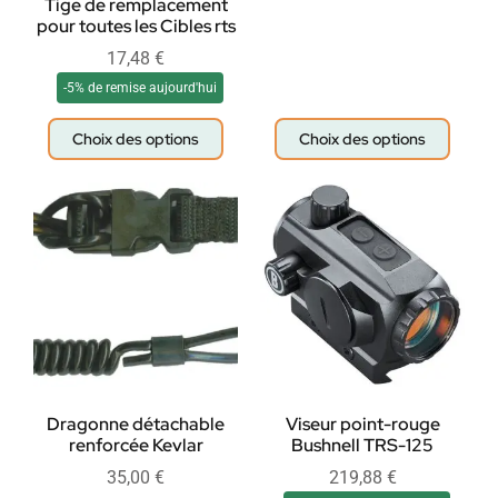
Tige de remplacement
pour toutes les Cibles rts
17,48
€
-5% de remise aujourd'hui
Choix des options
Choix des options
Dragonne détachable
Viseur point-rouge
renforcée Kevlar
Bushnell TRS-125
35,00
€
219,88
€