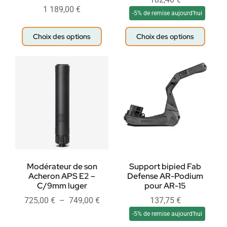
1 189,00
€
-5% de remise aujourd'hui
Choix des options
Choix des options
Modérateur de son
Support bipied Fab
Acheron APS E2 –
Defense AR-Podium
C/9mm luger
pour AR-15
725,00
€
–
749,00
€
137,75
€
-5% de remise aujourd'hui