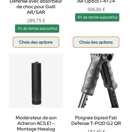
Defense avec absorbeur
AR Optics 1-4×24
de choc pour Galil
506,00
€
AR/SAR
-8% de remise aujourd'hui
289,75
€
-5% de remise aujourd'hui
Choix des options
Choix des options
Modérateur de son
Poignée bipied Fab
Acheron ACS E1 –
Defense T-POD G2 QR
Montage Hexalug
182,40
€