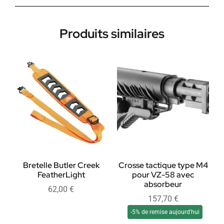
Produits similaires
Bretelle Butler Creek
Crosse tactique type M4
FeatherLight
pour VZ-58 avec
absorbeur
62,00
€
157,70
€
-5% de remise aujourd'hui