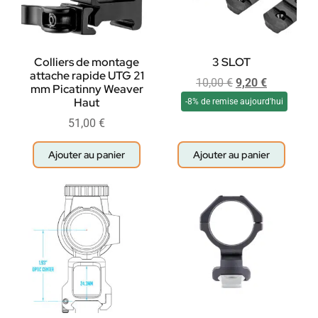
Colliers de montage
3 SLOT
attache rapide UTG 21
10,00
€
9,20
€
mm Picatinny Weaver
Haut
-8% de remise aujourd'hui
51,00
€
Ajouter au panier
Ajouter au panier