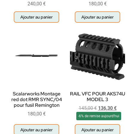
240,00
€
180,00
€
Ajouter au panier
Ajouter au panier
Scalarworks Montage
RAIL VFC POUR AKS74U
red dot RMR SYNC/04
MODEL 3
pour fusil Remington
145,00
€
136,30
€
180,00
€
-6% de remise aujourd'hui
Ajouter au panier
Ajouter au panier