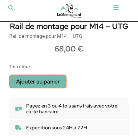
Tir sportif & Loisir
Airsoft & Paintball
Vêtements & Chaussures
Défense & Sécurité
Outdoor & Loisirs
Chien de chasse
Militaria & Tactique
Rail de montage pour M14 – UTG
Rail de montage pour M14 – UTG
68,00
€
1 en stock
Ajouter au panier
Payez en 3 ou 4 fois sans frais avec votre
carte bancaire.
Expédition sous 24H à 72H