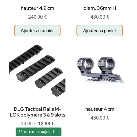
hauteur 4.9 cm
diam. 36mm H
240,00
€
480,00
€
Ajouter au panier
Ajouter au panier
DLG Tactical Rails M-
hauteur 4 cm
LOK polymère 3 à 9 slots
480,00
€
14,00
€
12,88
€
-8% de remise aujourd'hui