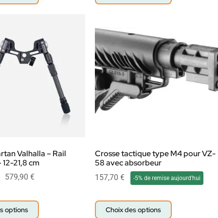
rtan Valhalla – Rail
Crosse tactique type M4 pour VZ-
– 12-21,8 cm
58 avec absorbeur
–
579,90
€
157,70
€
-5% de remise aujourd'hui
s options
Choix des options