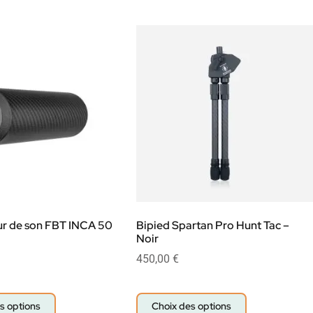
r de son FBT INCA 50
Bipied Spartan Pro Hunt Tac –
Noir
450,00
€
s options
Choix des options