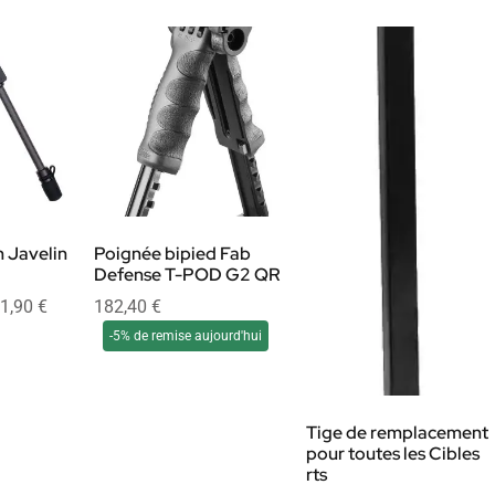
 Javelin
Poignée bipied Fab
Defense T-POD G2 QR
1,90
€
182,40
€
-5% de remise aujourd'hui
Tige de remplacement
pour toutes les Cibles
rts