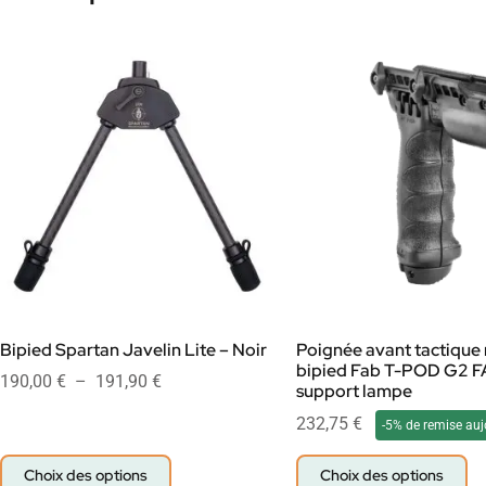
Bipied Spartan Javelin Lite – Noir
Poignée avant tactique 
bipied Fab T-POD G2 F
190,00
€
–
191,90
€
support lampe
232,75
€
-5% de remise auj
Choix des options
Choix des options