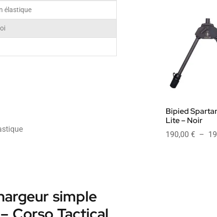
n élastique
oi
Bipied Spartan
Lite – Noir
astique
190,00
€
–
19
hargeur simple
– Corso Tactical