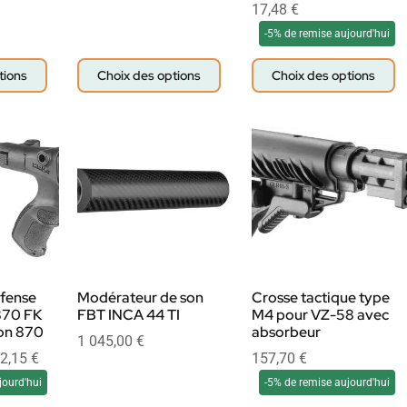
17,48
€
-5% de remise aujourd'hui
tions
Choix des options
Choix des options
fense
Modérateur de son
Crosse tactique type
870 FK
FBT INCA 44 TI
M4 pour VZ-58 avec
on 870
absorbeur
1 045,00
€
2,15
€
157,70
€
jourd'hui
-5% de remise aujourd'hui