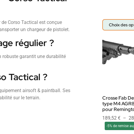
 de Corso Tactical est conçue
Choix des op
ransporter un chargeur de pistolet.
age régulier ?
 robuste garantit une durabilité
o Tactical ?
uipement airsoft & paintball. Ses
Crosse Fab De
ilité sur le terrain.
type M4 AGR
pour Remingt
189,52
€
–
28
-5% de remise au