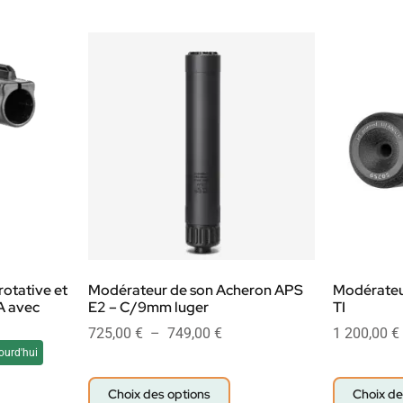
rotative et
Modérateur de son Acheron APS
Modérateu
A avec
E2 – C/9mm luger
TI
725,00
€
–
749,00
€
1 200,00
€
ourd'hui
Choix des options
Choix de