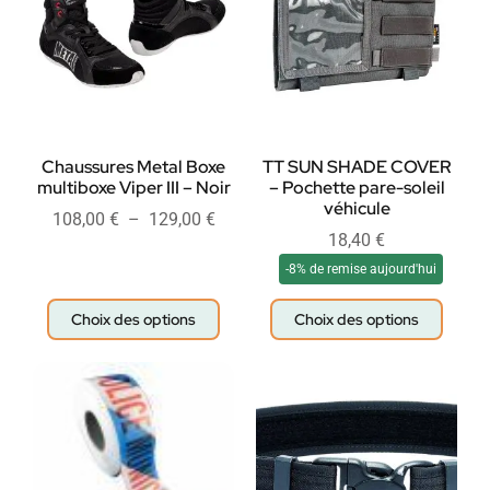
Chaussures Metal Boxe
TT SUN SHADE COVER
multiboxe Viper III – Noir
– Pochette pare-soleil
véhicule
108,00
€
–
129,00
€
18,40
€
-8% de remise aujourd'hui
Choix des options
Choix des options