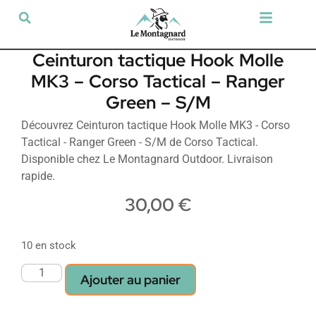
Tir sportif & Loisir
Airsoft & Paintball
Vêtements & Chaussures
Défense & Sécurité
Outdoor & Loisirs
Chien de chasse
Militaria & Tactique
Ceinturon tactique Hook Molle
MK3 – Corso Tactical – Ranger
Green – S/M
Découvrez Ceinturon tactique Hook Molle MK3 - Corso
Tactical - Ranger Green - S/M de Corso Tactical.
Disponible chez Le Montagnard Outdoor. Livraison
rapide.
30,00
€
10 en stock
Ajouter au panier