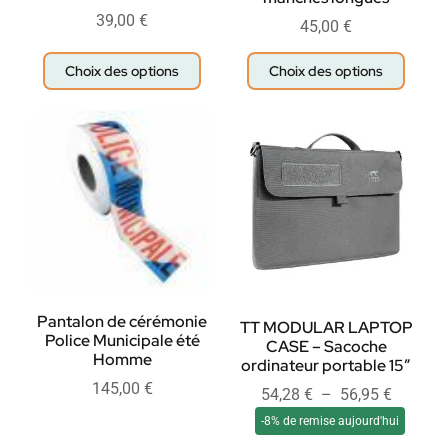
39,00
€
45,00
€
Choix des options
Choix des options
Pantalon de cérémonie
TT MODULAR LAPTOP
Police Municipale été
CASE – Sacoche
Homme
ordinateur portable 15″
145,00
€
54,28
€
–
56,95
€
-8% de remise aujourd'hui