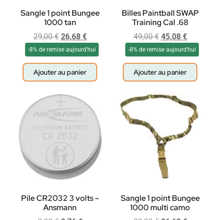
Sangle 1 point Bungee
Billes Paintball SWAP
1000 tan
Training Cal .68
29,00
€
26,68
€
49,00
€
45,08
€
-8% de remise aujourd'hui
-8% de remise aujourd'hui
Ajouter au panier
Ajouter au panier
Pile CR2032 3 volts –
Sangle 1 point Bungee
Ansmann
1000 multi camo