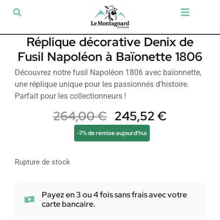
Tir sportif & Loisir
Airsoft & Paintball
Vêtements & Chaussures
Défense & Sécurité
Outdoor & Loisirs
Chien de chasse
Militaria & Tactique
Réplique décorative Denix de
Fusil Napoléon à Baïonette 1806
Découvrez notre fusil Napoléon 1806 avec baïonnette,
une réplique unique pour les passionnés d’histoire.
Parfait pour les collectionneurs !
264,00
€
245,52
€
-7% de remise aujourd'hui
Rupture de stock
Payez en 3 ou 4 fois sans frais avec votre
carte bancaire.