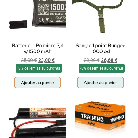
Batterie LiPo micro 7,4
Sangle 1 point Bungee
v/1500 mAh
1000 od
25,00
€
23,00
€
29,00
€
26,68
€
-8% de remise aujourd'hui
-8% de remise aujourd'hui
Ajouter au panier
Ajouter au panier