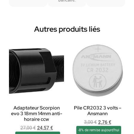
Autres produits liés
Adaptateur Scorpion
Pile CR2032 3 volts –
evo 3 18mm 14mm anti-
Ansmann
horaire ccw
3,00
€
2,76
€
27,00
€
24,57
€
-8% de remise aujourd'hui