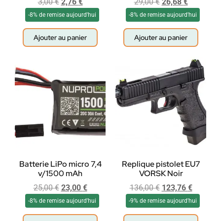
3,00
€
2,76
€
29,00
€
26,68
€
-8% de remise aujourd'hui
-8% de remise aujourd'hui
Ajouter au panier
Ajouter au panier
Batterie LiPo micro 7,4
Replique pistolet EU7
v/1500 mAh
VORSK Noir
25,00
€
23,00
€
136,00
€
123,76
€
-8% de remise aujourd'hui
-9% de remise aujourd'hui