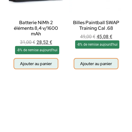
Batterie NiMh 2
Billes Paintball SWAP
éléments 8,4 v/1600
Training Cal .68
mAh
49,00
€
45,08
€
31,00
€
28,52
€
-8% de remise aujourd'hui
-8% de remise aujourd'hui
Ajouter au panier
Ajouter au panier