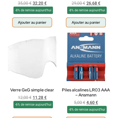
35,00
€
32,20
€
29,00
€
26,68
€
-8% de remise aujourd'hui
-8% de remise aujourd'hui
Ajouter au panier
Ajouter au panier
Verre GxG simple clear
Piles alcalines LR03 AAA
– Ansmann
12,00
€
11,28
€
5,00
€
4,60
€
-6% de remise aujourd'hui
-8% de remise aujourd'hui