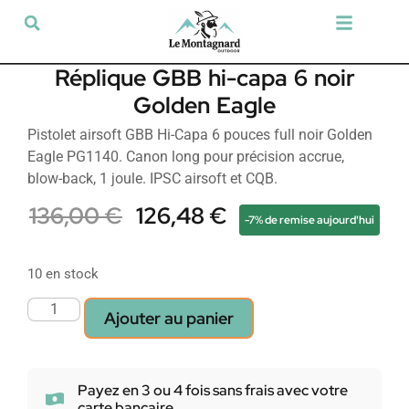
Tir sportif & Loisir
Airsoft & Paintball
Vêtements & Chaussures
Défense & Sécurité
Outdoor & Loisirs
Chien de chasse
Militaria & Tactique
Réplique GBB hi-capa 6 noir
Golden Eagle
Pistolet airsoft GBB Hi-Capa 6 pouces full noir Golden
Eagle PG1140. Canon long pour précision accrue,
blow-back, 1 joule. IPSC airsoft et CQB.
136,00
€
126,48
€
-7% de remise aujourd'hui
10 en stock
Ajouter au panier
Payez en 3 ou 4 fois sans frais avec votre
carte bancaire.