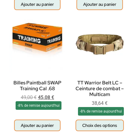
Ajouter au panier
Ajouter au panier
Billes Paintball SWAP
TT Warrior Belt LC –
Training Cal .68
Ceinture de combat –
Multicam
49,00
€
45,08
€
38,64
€
-8% de remise aujourd'hui
-8% de remise aujourd'hui
Ajouter au panier
Choix des options