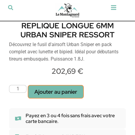
Tir sportif & Loisir
Airsoft & Paintball
Vêtements & Chaussures
Défense & Sécurité
Outdoor & Loisirs
Chien de chasse
Militaria & Tactique
REPLIQUE LONGUE 6MM
URBAN SNIPER RESSORT
Découvrez le fusil d'airsoft Urban Sniper en pack
complet avec lunette et bipied. Idéal pour débutants
tireurs embusqués. Puissance 1.8J.
202,69
€
Ajouter au panier
Payez en 3 ou 4 fois sans frais avec votre
carte bancaire.