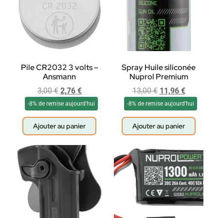
Pile CR2032 3 volts –
Spray Huile siliconée
Ansmann
Nuprol Premium
3,00
€
2,76
€
13,00
€
11,96
€
-8% de remise aujourd'hui
-8% de remise aujourd'hui
Ajouter au panier
Ajouter au panier