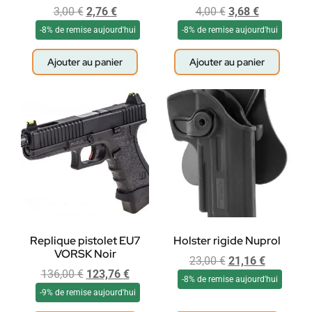
3,00
€
2,76
€
4,00
€
3,68
€
-8% de remise aujourd'hui
-8% de remise aujourd'hui
Ajouter au panier
Ajouter au panier
Replique pistolet EU7
Holster rigide Nuprol
VORSK Noir
23,00
€
21,16
€
136,00
€
123,76
€
-8% de remise aujourd'hui
-9% de remise aujourd'hui