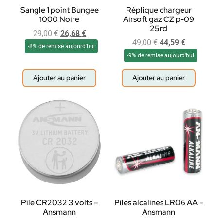
Sangle 1 point Bungee
Réplique chargeur
1000 Noire
Airsoft gaz CZ p-09
25rd
29,00
€
26,68
€
49,00
€
44,59
€
-8% de remise aujourd'hui
-9% de remise aujourd'hui
Ajouter au panier
Ajouter au panier
Pile CR2032 3 volts –
Piles alcalines LR06 AA –
Ansmann
Ansmann