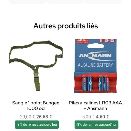
Autres produits liés
Sangle 1 point Bungee
Piles alcalines LR03 AAA
1000 od
– Ansmann
29,00
€
26,68
€
5,00
€
4,60
€
-8% de remise aujourd'hui
-8% de remise aujourd'hui