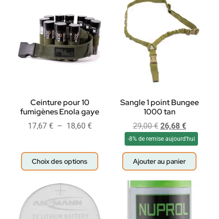
Ceinture pour 10
Sangle 1 point Bungee
fumigènes Enola gaye
1000 tan
17,67
€
–
18,60
€
29,00
€
26,68
€
-8% de remise aujourd'hui
Choix des options
Ajouter au panier