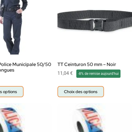
Police Municipale 50/50
TT Ceinturon 50 mm – Noir
ongues
11,04
€
-8% de remise aujourd'hui
s options
Choix des options