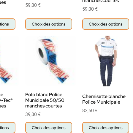
manches courtes
ues
59,00
€
59,00
€
tions
Choix des options
Choix des options
ce
Polo blanc Police
Chemisette blanche
y-Tec®
Municipale 50/50
Police Municipale
ues
manches courtes
82,50
€
39,00
€
tions
Choix des options
Choix des options