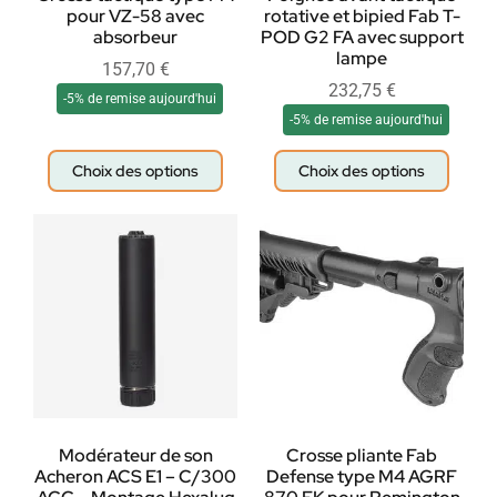
pour VZ-58 avec
rotative et bipied Fab T-
absorbeur
POD G2 FA avec support
lampe
157,70
€
232,75
€
-5% de remise aujourd'hui
-5% de remise aujourd'hui
Choix des options
Choix des options
Modérateur de son
Crosse pliante Fab
Acheron ACS E1 – C/300
Defense type M4 AGRF