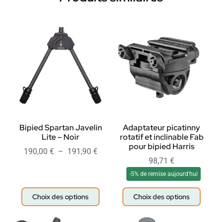
Bipied Spartan Javelin
Adaptateur picatinny
Lite – Noir
rotatif et inclinable Fab
pour bipied Harris
190,00
€
–
191,90
€
98,71
€
-5% de remise aujourd'hui
Choix des options
Choix des options