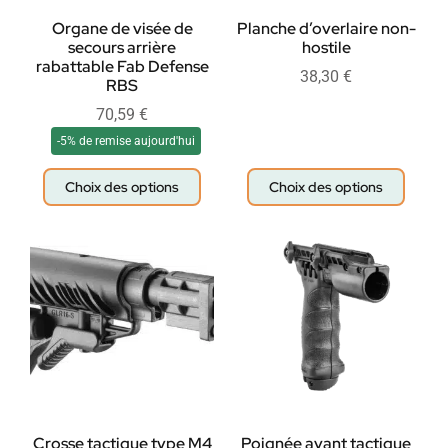
Organe de visée de
Planche d’overlaire non-
secours arrière
hostile
rabattable Fab Defense
38,30
€
RBS
70,59
€
-5% de remise aujourd'hui
Choix des options
Choix des options
Crosse tactique type M4
Poignée avant tactique