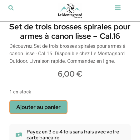
Tir sportif & Loisir
Airsoft & Paintball
Vêtements & Chaussures
Défense & Sécurité
Outdoor & Loisirs
Chien de chasse
Militaria & Tactique
Set de trois brosses spirales pour
armes à canon lisse – Cal.16
Découvrez Set de trois brosses spirales pour armes à
canon lisse - Cal.16. Disponible chez Le Montagnard
Outdoor. Livraison rapide. Commandez en ligne.
6,00
€
1 en stock
Ajouter au panier
Payez en 3 ou 4 fois sans frais avec votre
carte bancaire.