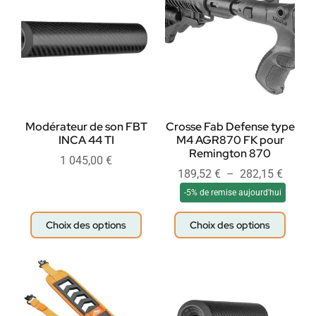
Modérateur de son FBT
Crosse Fab Defense type
INCA 44 TI
M4 AGR870 FK pour
Remington 870
1 045,00
€
189,52
€
–
282,15
€
-5% de remise aujourd'hui
Choix des options
Choix des options