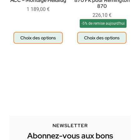
ACC – Montage Hexalug
870 FK pour Remington
870
1 189,00
€
226,10
€
-5% de remise aujourd'hui
Choix des options
Choix des options
NEWSLETTER
Abonnez-vous aux bons