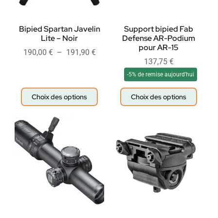
Bipied Spartan Javelin
Support bipied Fab
Lite – Noir
Defense AR-Podium
pour AR-15
190,00
€
–
191,90
€
137,75
€
-5% de remise aujourd'hui
Choix des options
Choix des options