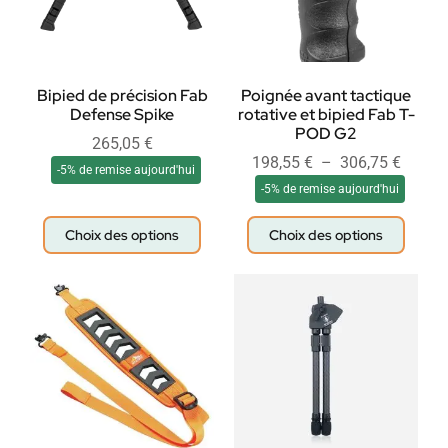
Bipied de précision Fab
Poignée avant tactique
Defense Spike
rotative et bipied Fab T-
POD G2
265,05
€
198,55
€
–
306,75
€
-5% de remise aujourd'hui
-5% de remise aujourd'hui
Choix des options
Choix des options