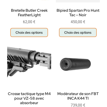
Bretelle Butler Creek
Bipied Spartan Pro Hunt
FeatherLight
Tac – Noir
62,00
€
450,00
€
Choix des options
Choix des options
Crosse tactique type M4
Modérateur de son FBT
pour VZ-58 avec
INCA K44 TI
absorbeur
739,00
€