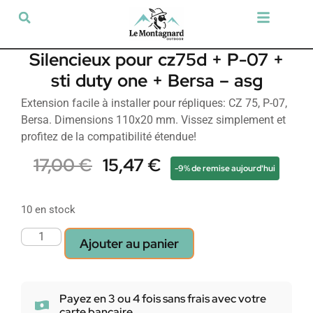
Tir sportif & Loisir
Airsoft & Paintball
Vêtements & Chaussures
Défense & Sécurité
Outdoor & Loisirs
Chien de chasse
Militaria & Tactique
Silencieux pour cz75d + P-07 +
sti duty one + Bersa – asg
Extension facile à installer pour répliques: CZ 75, P-07,
Bersa. Dimensions 110x20 mm. Vissez simplement et
profitez de la compatibilité étendue!
17,00
€
15,47
€
-9% de remise aujourd'hui
10 en stock
Ajouter au panier
Payez en 3 ou 4 fois sans frais avec votre
carte bancaire.