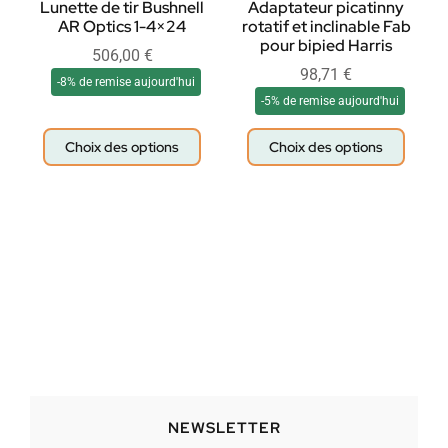
Lunette de tir Bushnell
Adaptateur picatinny
AR Optics 1-4×24
rotatif et inclinable Fab
pour bipied Harris
506,00
€
98,71
€
-8% de remise aujourd'hui
-5% de remise aujourd'hui
Choix des options
Choix des options
NEWSLETTER