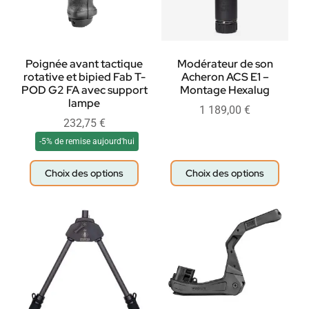
Poignée avant tactique
Modérateur de son
rotative et bipied Fab T-
Acheron ACS E1 –
POD G2 FA avec support
Montage Hexalug
lampe
1 189,00
€
232,75
€
-5% de remise aujourd'hui
Choix des options
Choix des options