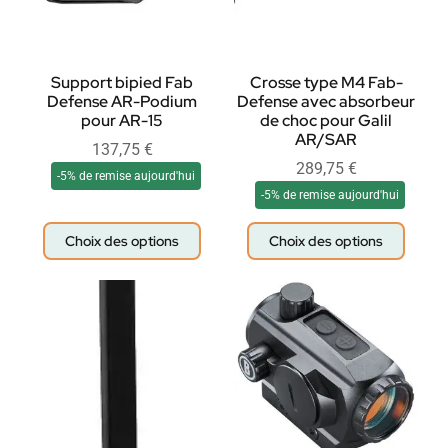
Support bipied Fab
Crosse type M4 Fab-
Defense AR-Podium
Defense avec absorbeur
pour AR-15
de choc pour Galil
AR/SAR
137,75
€
289,75
€
-5% de remise aujourd'hui
-5% de remise aujourd'hui
Choix des options
Choix des options