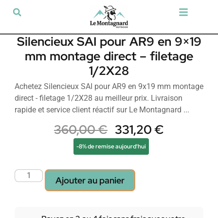
Tir sportif & Loisir
Airsoft & Paintball
Vêtements & Chaussures
Défense & Sécurité
Outdoor & Loisirs
Chien de chasse
Militaria & Tactique
Silencieux SAI pour AR9 en 9×19
mm montage direct – filetage
1/2X28
Achetez Silencieux SAI pour AR9 en 9x19 mm montage
direct - filetage 1/2X28 au meilleur prix. Livraison
rapide et service client réactif sur Le Montagnard ...
360,00
€
331,20
€
-8% de remise aujourd'hui
Ajouter au panier