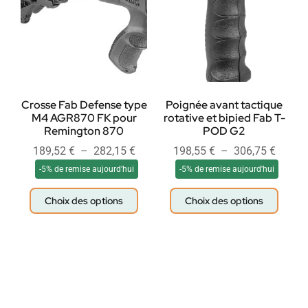
Crosse Fab Defense type
Poignée avant tactique
M4 AGR870 FK pour
rotative et bipied Fab T-
Remington 870
POD G2
189,52
€
–
282,15
€
198,55
€
–
306,75
€
-5% de remise aujourd'hui
-5% de remise aujourd'hui
Choix des options
Choix des options