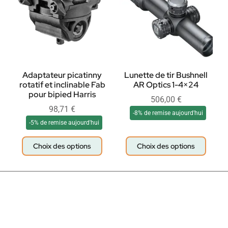
Adaptateur picatinny
Lunette de tir Bushnell
rotatif et inclinable Fab
AR Optics 1-4×24
pour bipied Harris
506,00
€
98,71
€
-8% de remise aujourd'hui
-5% de remise aujourd'hui
Choix des options
Choix des options