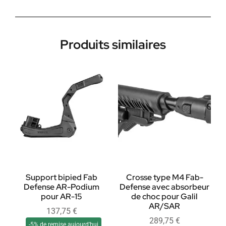
Produits similaires
Support bipied Fab
Crosse type M4 Fab-
Defense AR-Podium
Defense avec absorbeur
pour AR-15
de choc pour Galil
AR/SAR
137,75
€
289,75
€
-5% de remise aujourd'hui