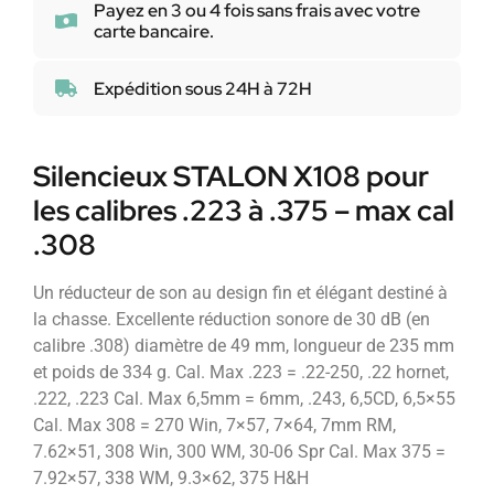
Payez en 3 ou 4 fois sans frais avec votre
carte bancaire.
Expédition sous 24H à 72H
Silencieux STALON X108 pour
les calibres .223 à .375 – max cal
.308
Un réducteur de son au design fin et élégant destiné à
la chasse. Excellente réduction sonore de 30 dB (en
calibre .308) diamètre de 49 mm, longueur de 235 mm
et poids de 334 g. Cal. Max .223 = .22-250, .22 hornet,
.222, .223 Cal. Max 6,5mm = 6mm, .243, 6,5CD, 6,5×55
Cal. Max 308 = 270 Win, 7×57, 7×64, 7mm RM,
7.62×51, 308 Win, 300 WM, 30-06 Spr Cal. Max 375 =
7.92×57, 338 WM, 9.3×62, 375 H&H