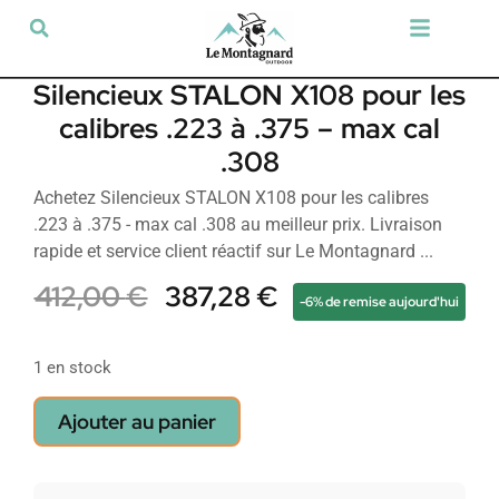
Tir sportif & Loisir
Airsoft & Paintball
Vêtements & Chaussures
Défense & Sécurité
Outdoor & Loisirs
Chien de chasse
Militaria & Tactique
Silencieux STALON X108 pour les
calibres .223 à .375 – max cal
.308
Achetez Silencieux STALON X108 pour les calibres
.223 à .375 - max cal .308 au meilleur prix. Livraison
rapide et service client réactif sur Le Montagnard ...
412,00
€
387,28
€
-6% de remise aujourd'hui
1 en stock
Ajouter au panier