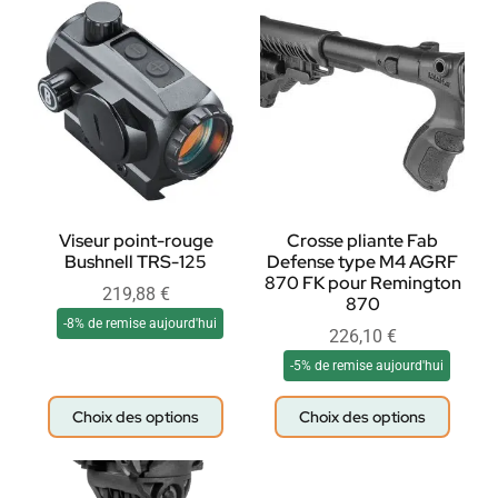
Viseur point-rouge
Crosse pliante Fab
Bushnell TRS-125
Defense type M4 AGRF
870 FK pour Remington
219,88
€
870
-8% de remise aujourd'hui
226,10
€
-5% de remise aujourd'hui
Choix des options
Choix des options