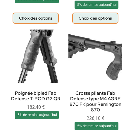
-5% de remise aujourd'hui
Choix des options
Choix des options
Poignée bipied Fab
Crosse pliante Fab
Defense T-POD G2 QR
Defense type M4 AGRF
870 FK pour Remington
182,40
€
870
-5% de remise aujourd'hui
226,10
€
-5% de remise aujourd'hui