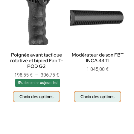
Poignée avant tactique
Modérateur de son FBT
rotative et bipied Fab T-
INCA 44 TI
POD G2
1 045,00
€
198,55
€
–
306,75
€
-5% de remise aujourd'hui
Choix des options
Choix des options