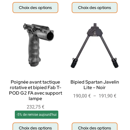
Choix des options
Choix des options
Poignée avant tactique
Bipied Spartan Javelin
rotative et bipied Fab T-
Lite – Noir
POD G2 FA avec support
190,00
€
–
191,90
€
lampe
232,75
€
-5% de remise aujourd'hui
Choix des options
Choix des options