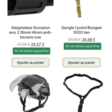
Adaptateur Scorpion
Sangle 1 point Bungee
evo 3 18mm 14mm anti-
1000 tan
horaire ccw
29,00
€
26,68
€
27,00
€
24,57
€
-8% de remise aujourd'hui
-9% de remise aujourd'hui
Ajouter au panier
Ajouter au panier