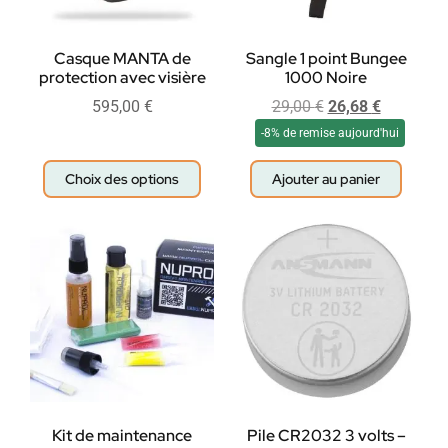
Casque MANTA de
Sangle 1 point Bungee
protection avec visière
1000 Noire
595,00
€
29,00
€
26,68
€
-8% de remise aujourd'hui
Choix des options
Ajouter au panier
Kit de maintenance
Pile CR2032 3 volts –