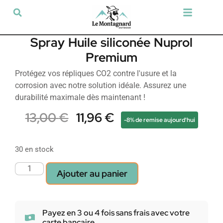
Tir sportif & Loisir
Airsoft & Paintball
Vêtements & Chaussures
Défense & Sécurité
Outdoor & Loisirs
Chien de chasse
Militaria & Tactique
Spray Huile siliconée Nuprol
Premium
Protégez vos répliques CO2 contre l'usure et la
corrosion avec notre solution idéale. Assurez une
durabilité maximale dès maintenant !
13,00
€
11,96
€
-8% de remise aujourd'hui
30 en stock
Ajouter au panier
Payez en 3 ou 4 fois sans frais avec votre
carte bancaire.