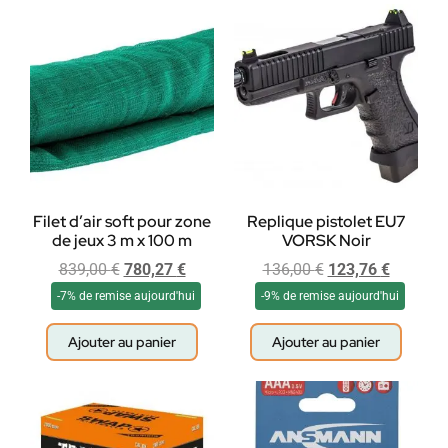
Filet d’air soft pour zone
Replique pistolet EU7
de jeux 3 m x 100 m
VORSK Noir
839,00
€
780,27
€
136,00
€
123,76
€
-7% de remise aujourd'hui
-9% de remise aujourd'hui
Ajouter au panier
Ajouter au panier