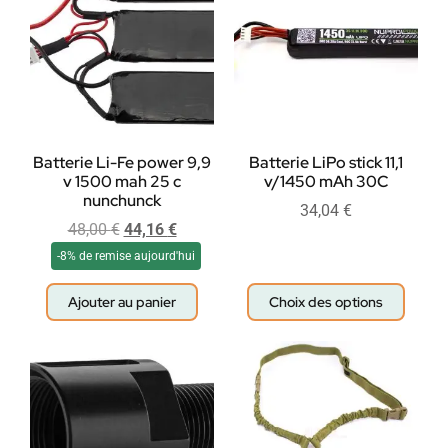
Batterie Li-Fe power 9,9
Batterie LiPo stick 11,1
v 1500 mah 25 c
v/1450 mAh 30C
nunchunck
34,04
€
48,00
€
44,16
€
-8% de remise aujourd'hui
Ajouter au panier
Choix des options