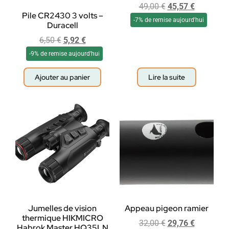
49,00
€
45,57
€
Pile CR2430 3 volts –
-7% de remise aujourd'hui
Duracell
6,50
€
5,92
€
-9% de remise aujourd'hui
Ajouter au panier
Lire la suite
Jumelles de vision
Appeau pigeon ramier
thermique HIKMICRO
32,00
€
29,76
€
Habrok Master HQ35LN