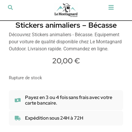
Tir sportif & Loisir
Airsoft & Paintball
Vêtements & Chaussures
Défense & Sécurité
Outdoor & Loisirs
Chien de chasse
Militaria & Tactique
Stickers animaliers – Bécasse
Découvrez Stickers animaliers - Bécasse. Equipement
pour voiture de qualité disponible chez Le Montagnard
Outdoor. Livraison rapide. Commandez en ligne.
20,00
€
Rupture de stock
Payez en 3 ou 4 fois sans frais avec votre
carte bancaire.
Expédition sous 24H à 72H