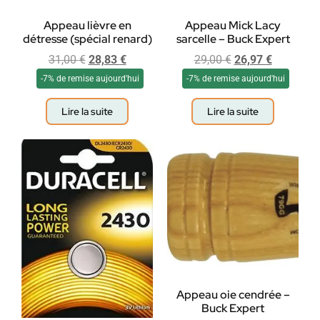
Appeau lièvre en
Appeau Mick Lacy
détresse (spécial renard)
sarcelle – Buck Expert
31,00
€
28,83
€
29,00
€
26,97
€
-7% de remise aujourd'hui
-7% de remise aujourd'hui
Lire la suite
Lire la suite
Appeau oie cendrée –
Buck Expert