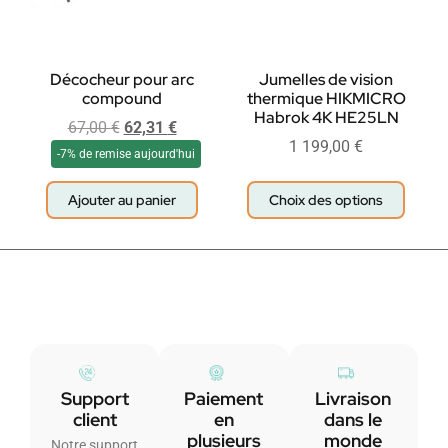
Décocheur pour arc
Jumelles de vision
compound
thermique HIKMICRO
Habrok 4K HE25LN
67,00
€
62,31
€
1 199,00
€
-7% de remise aujourd'hui
Ajouter au panier
Choix des options
Support
Paiement
Livraison
client
en
dans le
plusieurs
monde
Notre support