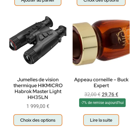
Ajouter au panier
Choix des options
Jumelles de vision
Appeau corneille – Buck
thermique HIKMICRO
Expert
Habrok Master Light
32,00
€
29,76
€
HH35LN
-7% de remise aujourd'hui
1 999,00
€
Choix des options
Lire la suite