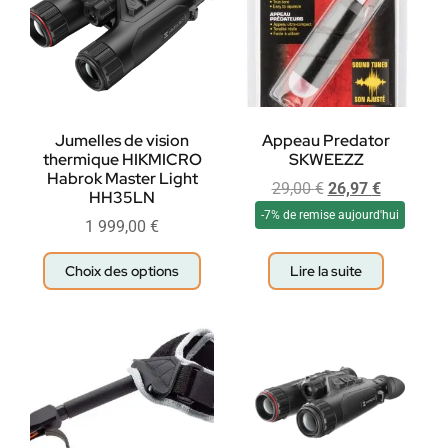
Jumelles de vision
Appeau Predator
thermique HIKMICRO
SKWEEZZ
Habrok Master Light
29,00
€
26,97
€
HH35LN
-7% de remise aujourd'hui
1 999,00
€
Choix des options
Lire la suite