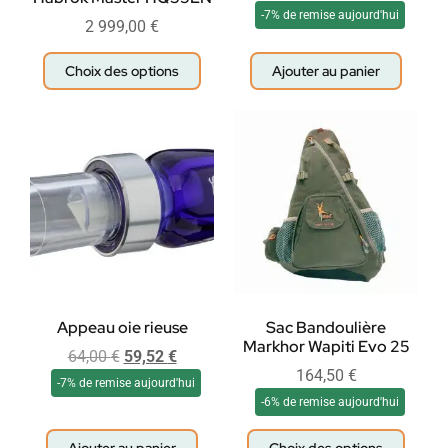
-7% de remise aujourd'hui
2 999,00
€
Choix des options
Ajouter au panier
Appeau oie rieuse
Sac Bandoulière
Markhor Wapiti Evo 25
64,00
€
59,52
€
164,50
€
-7% de remise aujourd'hui
-6% de remise aujourd'hui