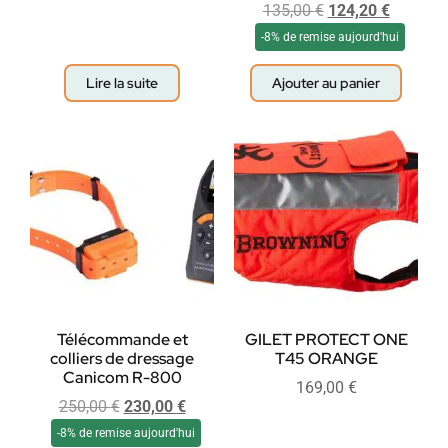
135,00
€
124,20
€
-8% de remise aujourd'hui
Lire la suite
Ajouter au panier
Télécommande et
GILET PROTECT ONE
colliers de dressage
T45 ORANGE
Canicom R-800
169,00
€
250,00
€
230,00
€
-8% de remise aujourd'hui