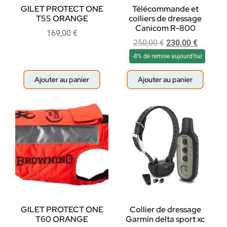
GILET PROTECT ONE
Télécommande et
T55 ORANGE
colliers de dressage
Canicom R-800
169,00
€
250,00
€
230,00
€
-8% de remise aujourd'hui
Ajouter au panier
Ajouter au panier
GILET PROTECT ONE
Collier de dressage
T60 ORANGE
Garmin delta sport xc