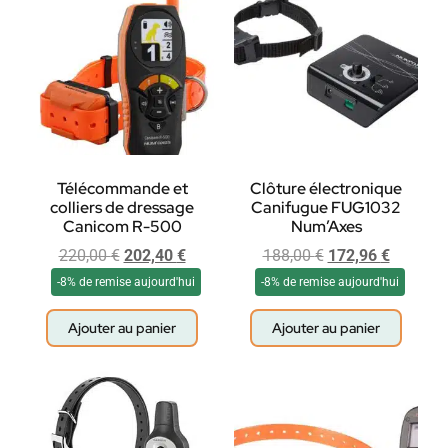
Télécommande et
Clôture électronique
colliers de dressage
Canifugue FUG1032
Canicom R-500
Num’Axes
220,00
€
202,40
€
188,00
€
172,96
€
-8% de remise aujourd'hui
-8% de remise aujourd'hui
Ajouter au panier
Ajouter au panier