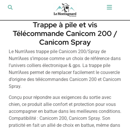
Tir sportif & Loisir
Airsoft & Paintball
Vêtements & Chaussures
Défense & Sécurité
Outdoor & Loisirs
Chien de chasse
Militaria & Tactique
Trappe à pile et vis
Télécommande Canicom 200 /
Canicom Spray
Le Num’Axes trappe pile Canicom 200/Spray de
Num’Axes s’impose comme un choix de référence dans
l’univers colliers électronique & gps. La trappe pile
Num’Axes permet de remplacer facilement le couvercle
d’origine des télécommandes Canicom 200 et Canicom
Spray.
Conçu pour répondre aux exigences du sortie avec
chien, ce produit allie confort et protection pour vous
accompagner en battue dans les meilleures conditions.
Compatibilité : Canicom 200, Canicom Spray. Son
praticité en fait un allié de choix en battue, même dans